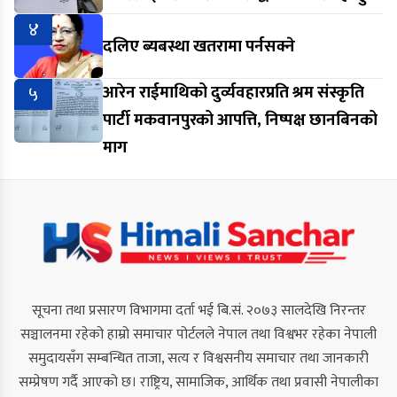
४
दलिए ब्यबस्था खतरामा पर्नसक्ने
५
आरेन राईमाथिको दुर्व्यवहारप्रति श्रम संस्कृति
पार्टी मकवानपुरको आपत्ति, निष्पक्ष छानबिनको
माग
सूचना तथा प्रसारण विभागमा दर्ता भई बि.सं. २०७३ सालदेखि निरन्तर
सञ्चालनमा रहेको हाम्रो समाचार पोर्टलले नेपाल तथा विश्वभर रहेका नेपाली
समुदायसँग सम्बन्धित ताजा, सत्य र विश्वसनीय समाचार तथा जानकारी
सम्प्रेषण गर्दै आएको छ। राष्ट्रिय, सामाजिक, आर्थिक तथा प्रवासी नेपालीका