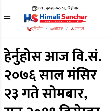
आज : २०२६-०८-०६, बिहीबार
युनिकोड
आवाज
लगइन
/
/
हेर्नुहोस आज वि.सं.
२०७६ साल मंसिर
२३ गते सोमबार,