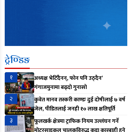
ट्रेण्डिङ
१
अध्यक्ष भेटिँदैनन्, फोन पनि उठ्दैन’
गंगाजमुनामा बढ्दो गुनासो
२
कुवेत मानव तस्करी काण्डः दुई दोषीलाई ७ वर्ष
जेल, पीडितलाई जनही १० लाख क्षतिपूर्ति
३
फूलखर्क क्षेत्रमा ट्राफिक नियम उल्लंघन गर्ने
मोटरसाइकल चालकविरुद्ध कडा कारबाही हुने