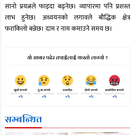
सानो प्रयत्नले फाइदा बढ्नेछ। व्यापारमा पनि प्रशस्त
लाभ हुनेछ। अध्ययनको लगावले बौद्धिक क्षेत्र
फराकिलो बन्नेछ। दाम र नाम कमाउने समय छ।
यो खबर पढेर तपाईलाई कस्तो लाग्यो ?
खुसी बनायो
दु:ख लाग्यो
उत्साहित
हाँसो लाग्यो
आक्रोशित बनायो
०%
०%
०%
०%
०%
सम्बन्धित