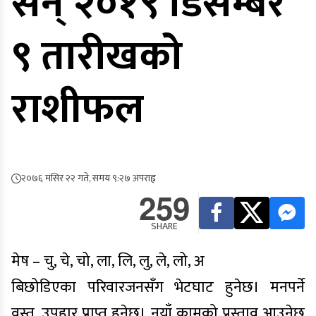
सन् २०१९ डिसेम्बर
९ तारीखको
राशीफल
२०७६ मंसिर २२ गते, समय ९:२७ अपराह्न
259
SHARE
मेष – चु, चे, चो, ला, लि, लु, ले, लो, अ
बिछोडिएका परिवारजनसँग भेटघाट हुनेछ। मनपर्ने
वस्तु, उपहार प्राप्त हुनेछ। नयाँ कामको प्रस्ताव आउनेछ