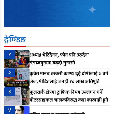
ट्रेण्डिङ
१
अध्यक्ष भेटिँदैनन्, फोन पनि उठ्दैन’
गंगाजमुनामा बढ्दो गुनासो
२
कुवेत मानव तस्करी काण्डः दुई दोषीलाई ७ वर्ष
जेल, पीडितलाई जनही १० लाख क्षतिपूर्ति
३
फूलखर्क क्षेत्रमा ट्राफिक नियम उल्लंघन गर्ने
मोटरसाइकल चालकविरुद्ध कडा कारबाही हुने
४