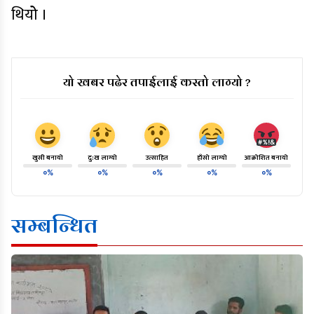
थियोे ।
यो खबर पढेर तपाईलाई कस्तो लाग्यो ?
खुसी बनायो
दु:ख लाग्यो
उत्साहित
हाँसो लाग्यो
आक्रोशित बनायो
०%
०%
०%
०%
०%
सम्बन्धित