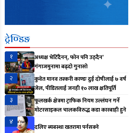
ट्रेण्डिङ
१
अध्यक्ष भेटिँदैनन्, फोन पनि उठ्दैन’
गंगाजमुनामा बढ्दो गुनासो
२
कुवेत मानव तस्करी काण्डः दुई दोषीलाई ७ वर्ष
जेल, पीडितलाई जनही १० लाख क्षतिपूर्ति
३
फूलखर्क क्षेत्रमा ट्राफिक नियम उल्लंघन गर्ने
मोटरसाइकल चालकविरुद्ध कडा कारबाही हुने
४
दलिए ब्यबस्था खतरामा पर्नसक्ने