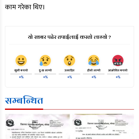
काम गरेका थिए।
यो खबर पढेर तपाईलाई कस्तो लाग्यो ?
खुसी बनायो
दु:ख लाग्यो
उत्साहित
हाँसो लाग्यो
आक्रोशित बनायो
०%
०%
०%
०%
०%
सम्बन्धित