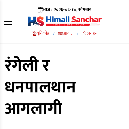
आज : २०२६-०८-१०, सोमबार
युनिकोड
आवाज
लगइन
/
/
रंगेली र
धनपालथान
आगलागी