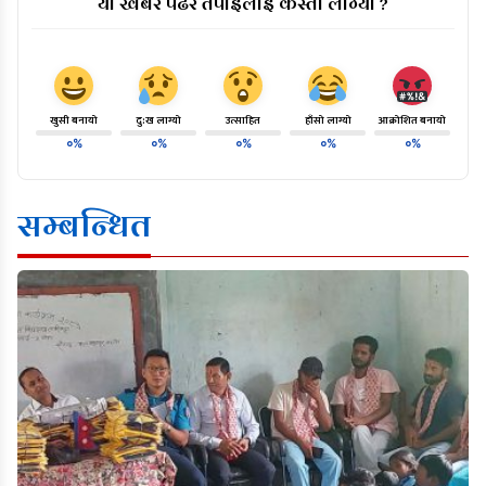
यो खबर पढेर तपाईलाई कस्तो लाग्यो ?
खुसी बनायो
दु:ख लाग्यो
उत्साहित
हाँसो लाग्यो
आक्रोशित बनायो
०%
०%
०%
०%
०%
सम्बन्धित