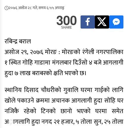
२०७६ असोज २८ गते, समय ६:५५ अपराह्न
300
SHARE
रबिन्द्र बराल
असोज २९, २०७६ मोरङ : माेरङकाे रंगेली नगरपालिका
१ स्थित गाेहि गाडामा मंगलबार दिउँसो ४ बजे आगलागी
हुदा ७ लाख बराबरको क्षति भएको छ।
स्थानिय दिसाद चाैधरीकाे गुवालि घरमा गाईकाे लागि
खाेले पकाउने क्रममा अचानक आगलागी हुदा साेहि घर
नजिकै रहेको टिनकाे छानाे भएको घरमा समेत
अागलागि हुदा नगद २१ हजार, ५ ताेला सुन, २५ ताेला