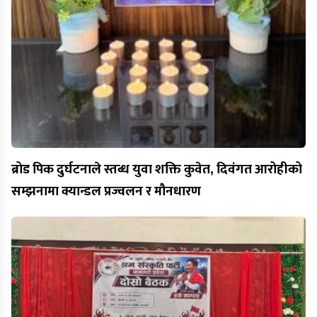
ब्रोड पिक दुर्घटनाले स्तब्ध युवा शक्ति कुवेत, दिवंगत आरोहीको
सम्झनामा क्यान्डल प्रज्वलन र मौनधारण