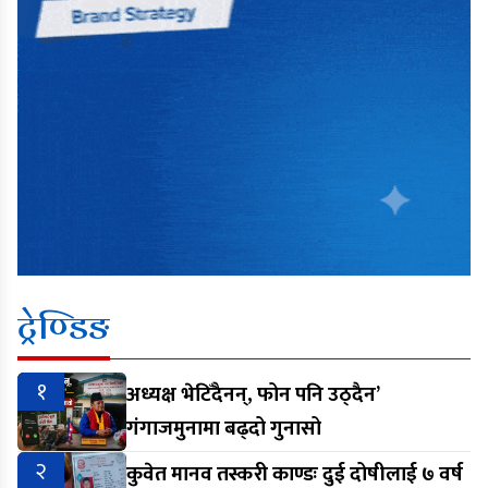
ट्रेण्डिङ
१
अध्यक्ष भेटिँदैनन्, फोन पनि उठ्दैन’
गंगाजमुनामा बढ्दो गुनासो
२
कुवेत मानव तस्करी काण्डः दुई दोषीलाई ७ वर्ष