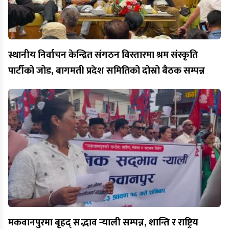
स्थानीय निर्वाचन केन्द्रित संगठन विस्तारमा श्रम संस्कृति
पार्टीको जोड, बागमती प्रदेश समितिको दोस्रो बैठक सम्पन्न
मकवानपुरमा बृहद् सद्भाव र्‍याली सम्पन्न, शान्ति र राष्ट्रिय