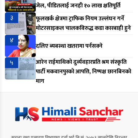
जेल, पीडितलाई जनही १० लाख क्षतिपूर्ति
३
फूलखर्क क्षेत्रमा ट्राफिक नियम उल्लंघन गर्ने
मोटरसाइकल चालकविरुद्ध कडा कारबाही हुने
४
दलिए ब्यबस्था खतरामा पर्नसक्ने
५
आरेन राईमाथिको दुर्व्यवहारप्रति श्रम संस्कृति
पार्टी मकवानपुरको आपत्ति, निष्पक्ष छानबिनको
माग
सूचना तथा प्रसारण विभागमा दर्ता भई बि.सं. २०७३ सालदेखि निरन्तर