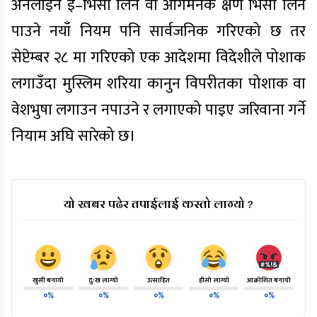
अनलाइन ई–भिसा लिन वा आगमनकै क्षण भिसा लिन
पाउने नयाँ नियम पनि सार्वजनिक गरिएको छ तर
सेप्टेम्बर २८ मा गरिएको एक आदेशमा विदेशीले पोशाक
लगाउँदा मुस्लिम शरिया कानुन विपरीतका पोशाक वा
वेशभुषा लगाउन नपाउने र लगाएको पाइए जरिवाना गर्ने
नियाम अघि सारेको छ।
यो खबर पढेर तपाईलाई कस्तो लाग्यो ?
खुसी बनायो
दु:ख लाग्यो
उत्साहित
हाँसो लाग्यो
आक्रोशित बनायो
०%
०%
०%
०%
०%