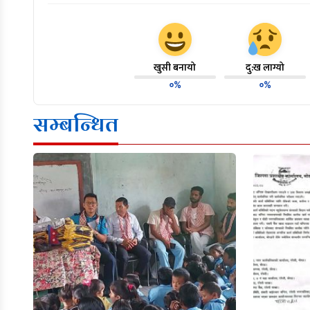
खुसी बनायो
दु:ख लाग्यो
०%
०%
सम्बन्धित