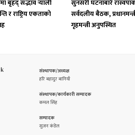
 बृहद् सद्भाव र्‍याली
सुनसरी घटनाबारे रास्वपा
न्ति र राष्ट्रिय एकताको
सर्वदलीय बैठक, प्रधानमन्त्र
वाह
गृहमन्त्री अनुपस्थित
nk
संस्थापक/अध्यक्ष
हरि बहादुर बानियाँ
संस्थापक/कार्यकारी सम्पादक
कमल सिंह
सम्पादक
सुजन कंडेल