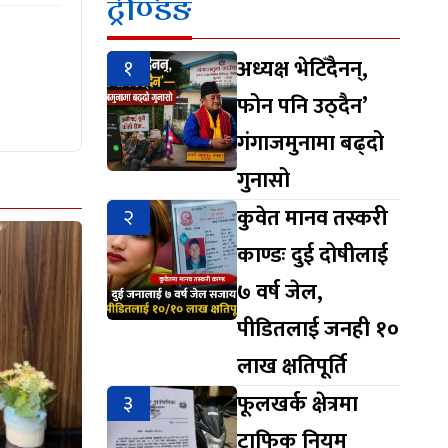
ट्रेण्डिङ
१
अध्यक्ष भेटिँदैनन्,
फोन पनि उठ्दैन’
गंगाजमुनामा बढ्दो
गुनासो
२
कुवेत मानव तस्करी
काण्डः दुई दोषीलाई
७ वर्ष जेल,
पीडितलाई जनही १०
लाख क्षतिपूर्ति
३
फूलखर्क क्षेत्रमा
ट्राफिक नियम