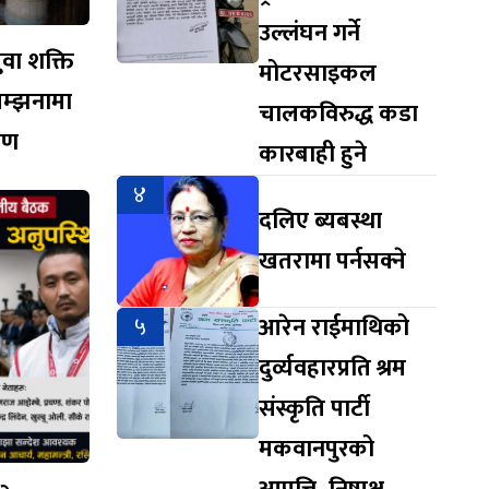
उल्लंघन गर्ने
युवा शक्ति
मोटरसाइकल
सम्झनामा
चालकविरुद्ध कडा
ारण
कारबाही हुने
४
दलिए ब्यबस्था
खतरामा पर्नसक्ने
५
आरेन राईमाथिको
दुर्व्यवहारप्रति श्रम
संस्कृति पार्टी
मकवानपुरको