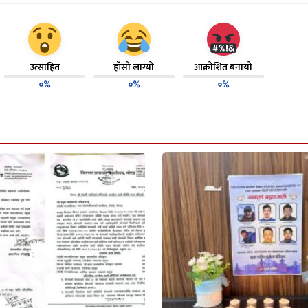
उत्साहित
हाँसो लाग्यो
आक्रोशित बनायो
०%
०%
०%