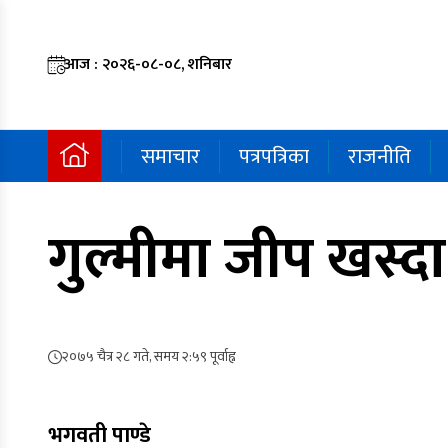
आज : २०२६-०८-०८, शनिबार
समाचार
पत्रपत्रिका
राजनीति
गुल्मीमा जीप खस्दा 
२०७५ चैत्र २८ गते, समय २:५९ पूर्वाह्न
भगवती पाण्डे