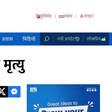
युनिकोड
आवाज
लगइन
/
/
प्रवास
भिडियो
नयाँ अपडेट
लोकप्रिय
ृत्यु