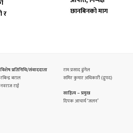
आपत्ति, निष्पक्ष
को
छानबिनको माग
ी र
विशेष प्रतिनिधि/संवाददाता
राम प्रसाद ढुंगेल
रबिन्द्र बराल
समिर कुमार अधिकारी (द्रुपद)
नवराज राई
साहित्य – प्रमुख
दिपक आचार्य ‘जलन’