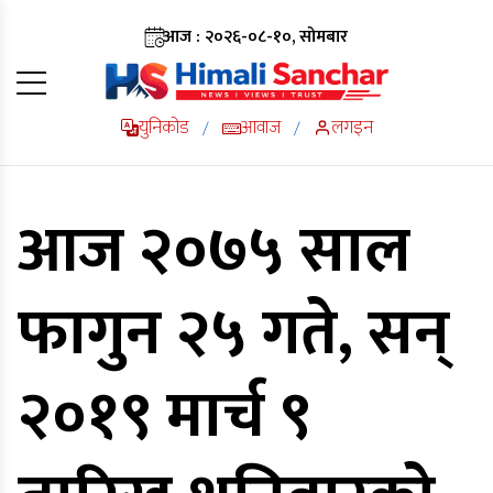
आज : २०२६-०८-१०, सोमबार
युनिकोड
आवाज
लगइन
/
/
आज २०७५ साल
फागुन २५ गते, सन्
२०१९ मार्च ९