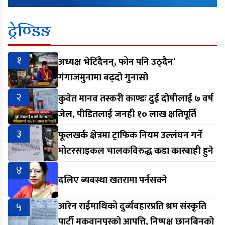
ट्रेण्डिङ
१
अध्यक्ष भेटिँदैनन्, फोन पनि उठ्दैन’
गंगाजमुनामा बढ्दो गुनासो
२
कुवेत मानव तस्करी काण्डः दुई दोषीलाई ७ वर्ष
जेल, पीडितलाई जनही १० लाख क्षतिपूर्ति
३
फूलखर्क क्षेत्रमा ट्राफिक नियम उल्लंघन गर्ने
मोटरसाइकल चालकविरुद्ध कडा कारबाही हुने
४
दलिए ब्यबस्था खतरामा पर्नसक्ने
५
आरेन राईमाथिको दुर्व्यवहारप्रति श्रम संस्कृति
पार्टी मकवानपुरको आपत्ति, निष्पक्ष छानबिनको