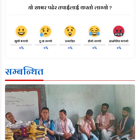
यो खबर पढेर तपाईलाई कस्तो लाग्यो ?
खुसी बनायो
दु:ख लाग्यो
उत्साहित
हाँसो लाग्यो
आक्रोशित बनायो
०%
०%
०%
०%
०%
सम्बन्धित