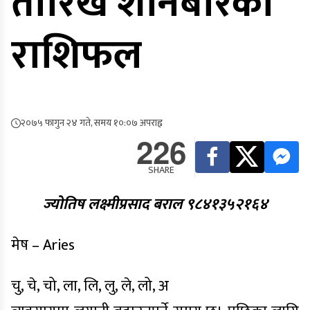
तारिख शनिबारको
राशिफल
२०७५ फागुन २४ गते, समय १०:०७ अपराह्न
226
SHARE
ज्योतिष लक्ष्मीप्रसाद बराल ९८४१३५२१६४
मेष – Aries
चु, चे, चो, ला, लि, लु, ले, लो, अ