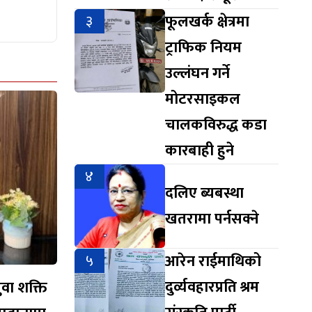
३
फूलखर्क क्षेत्रमा
ट्राफिक नियम
उल्लंघन गर्ने
मोटरसाइकल
चालकविरुद्ध कडा
कारबाही हुने
४
दलिए ब्यबस्था
खतरामा पर्नसक्ने
५
आरेन राईमाथिको
दुर्व्यवहारप्रति श्रम
युवा शक्ति