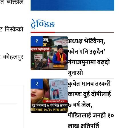
 ब्यक्तीले
ट्रेण्डिङ
 निस्केको
१
अध्यक्ष भेटिँदैनन्,
फोन पनि उठ्दैन’
ो कोहलपुर
गंगाजमुनामा बढ्दो
गुनासो
२
कुवेत मानव तस्करी
काण्डः दुई दोषीलाई
७ वर्ष जेल,
पीडितलाई जनही १०
लाख क्षतिपूर्ति