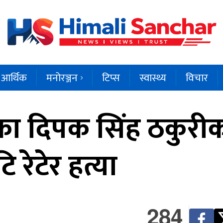
आर्थिक
मनोरञ्जन
टिप्स
स्वास्थ्य
विचार
ा दिपक सिंह ठकुरीक
रेटेर हत्या
284