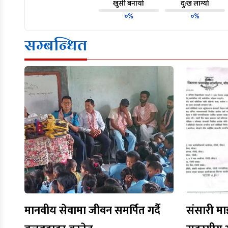
खुसी बनायो
दु:ख लाग्यो
०%
०%
सम्बन्धित
मानवीय सेवामा जीवन समर्पित गर्दै
संसारी मा