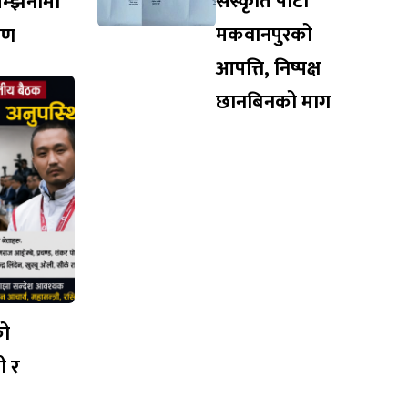
संस्कृति पार्टी
सम्झनामा
मकवानपुरको
ारण
आपत्ति, निष्पक्ष
छानबिनको माग
को
ी र