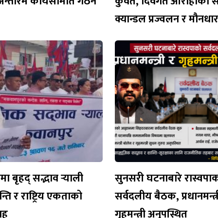
अन्तरिम कार्यसमिति गठन
कुवेत, दिवंगत आरोहीको 
क्यान्डल प्रज्वलन र मौनध
 बृहद् सद्भाव र्‍याली
सुनसरी घटनाबारे रास्वपा
न्ति र राष्ट्रिय एकताको
सर्वदलीय बैठक, प्रधानमन्त्र
वाह
गृहमन्त्री अनुपस्थित