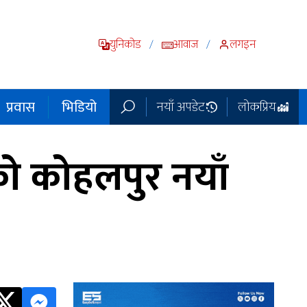
युनिकोड
आवाज
लगइन
/
/
प्रवास
भिडियो
नयाँ अपडेट
लोकप्रिय
ो कोहलपुर नयाँ