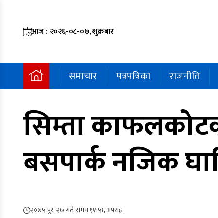
आज : २०२६-०८-०७, शुक्रबार
समाचार
पत्रपत्रिका
राजनीति
सिम्ता काफलकोटक
बसपार्क नजिक घाटि 
२०७५ पुस २७ गते, समय ११:५६ अपराह्न