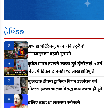
ट्रेण्डिङ
१
अध्यक्ष भेटिँदैनन्, फोन पनि उठ्दैन’
गंगाजमुनामा बढ्दो गुनासो
२
कुवेत मानव तस्करी काण्डः दुई दोषीलाई ७ वर्ष
जेल, पीडितलाई जनही १० लाख क्षतिपूर्ति
३
फूलखर्क क्षेत्रमा ट्राफिक नियम उल्लंघन गर्ने
मोटरसाइकल चालकविरुद्ध कडा कारबाही हुने
४
दलिए ब्यबस्था खतरामा पर्नसक्ने