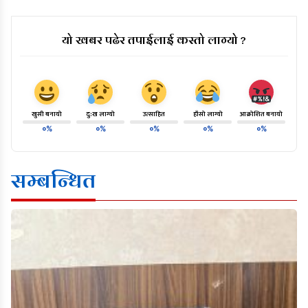
यो खबर पढेर तपाईलाई कस्तो लाग्यो ?
खुसी बनायो
दु:ख लाग्यो
उत्साहित
हाँसो लाग्यो
आक्रोशित बनायो
०%
०%
०%
०%
०%
सम्बन्धित