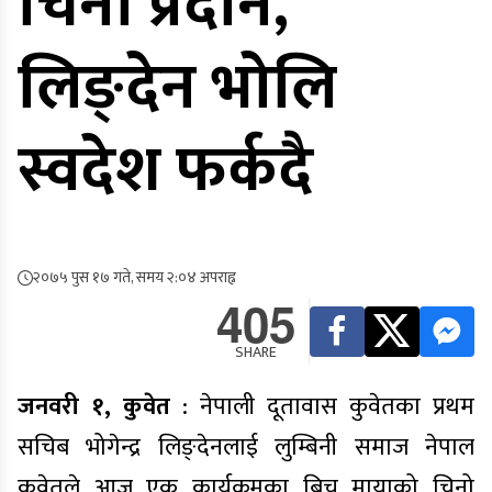
चिनो प्रदान,
लिङ्देन भोलि
स्वदेश फर्कदै
२०७५ पुस १७ गते, समय २:०४ अपराह्न
405
SHARE
जनवरी १, कुवेत
: नेपाली दूतावास कुवेतका प्रथम
सचिब भोगेन्द्र लिङ्देनलाई लुम्बिनी समाज नेपाल
कुवेतले आज एक कार्यक्रमका बिच मायाको चिनो