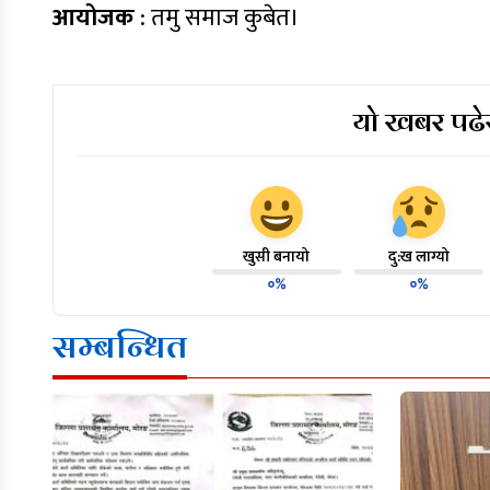
आयोजक
: तमु समाज कुबेत।
यो खबर पढेर
खुसी बनायो
दु:ख लाग्यो
०%
०%
सम्बन्धित