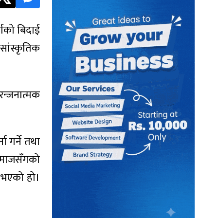
्गको बिदाई
सांस्कृतिक
।
रन्जनात्मक
 गर्ने तथा
 समाजसँगको
े भएको हो।