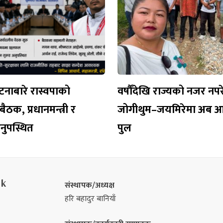
नाबारे रास्वपाको
वर्षौँदेखि राज्यको नजर नप
ैठक, प्रधानमन्त्री र
जोगीथुम–जयमिरेमा अब 
 अनुपस्थित
पुल
nk
संस्थापक/अध्यक्ष
हरि बहादुर बानियाँ