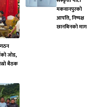
संस्कृति पार्टी
मकवानपुरको
आपत्ति, निष्पक्ष
छानबिनको माग
संगठन
्टीको जोड,
स्रो बैठक