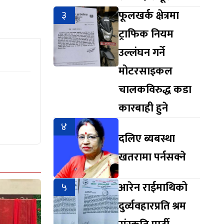
३
फूलखर्क क्षेत्रमा
ट्राफिक नियम
उल्लंघन गर्ने
मोटरसाइकल
चालकविरुद्ध कडा
कारबाही हुने
४
दलिए ब्यबस्था
खतरामा पर्नसक्ने
५
आरेन राईमाथिको
दुर्व्यवहारप्रति श्रम