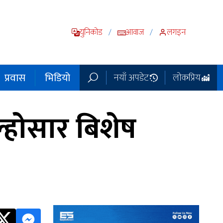
युनिकोड
आवाज
लगइन
/
/
प्रवास
भिडियो
नयाँ अपडेट
लोकप्रिय
ल्होसार बिशेष