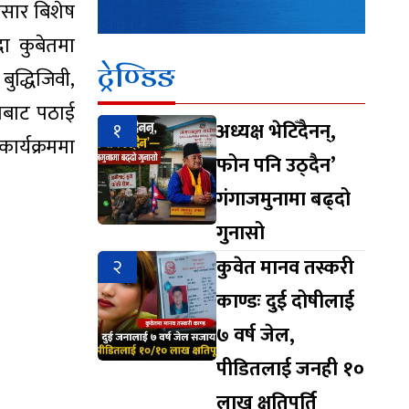
ेसार बिशेष
दा कुबेतमा
ट्रेण्डिङ
बुद्धिजिवी,
यमबाट पठाई
१
अध्यक्ष भेटिँदैनन्,
र्यक्रममा
फोन पनि उठ्दैन’
गंगाजमुनामा बढ्दो
गुनासो
२
कुवेत मानव तस्करी
काण्डः दुई दोषीलाई
७ वर्ष जेल,
पीडितलाई जनही १०
लाख क्षतिपूर्ति