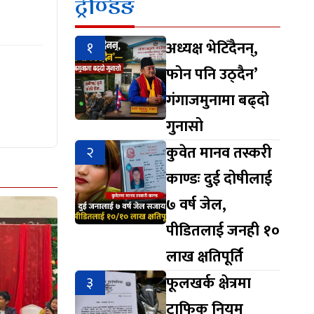
ट्रेण्डिङ
१
अध्यक्ष भेटिँदैनन्,
फोन पनि उठ्दैन’
गंगाजमुनामा बढ्दो
गुनासो
२
कुवेत मानव तस्करी
काण्डः दुई दोषीलाई
७ वर्ष जेल,
पीडितलाई जनही १०
लाख क्षतिपूर्ति
३
फूलखर्क क्षेत्रमा
ट्राफिक नियम