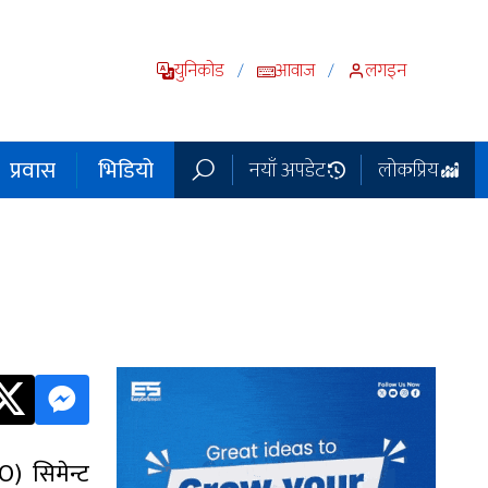
युनिकोड
आवाज
लगइन
/
/
प्रवास
भिडियो
नयाँ अपडेट
लोकप्रिय
) सिमेन्ट