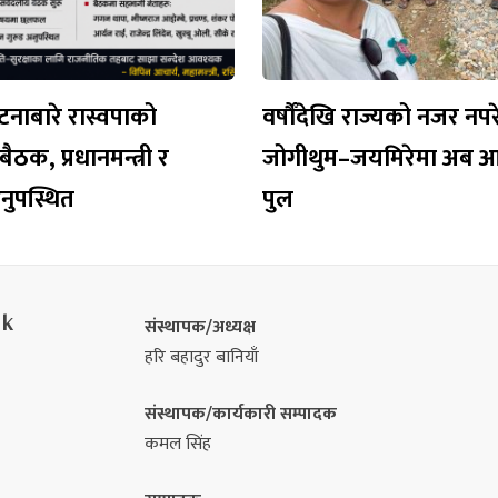
नाबारे रास्वपाको
वर्षौँदेखि राज्यको नजर नप
ैठक, प्रधानमन्त्री र
जोगीथुम–जयमिरेमा अब 
 अनुपस्थित
पुल
nk
संस्थापक/अध्यक्ष
हरि बहादुर बानियाँ
संस्थापक/कार्यकारी सम्पादक
कमल सिंह