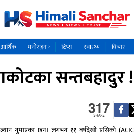
आर्थिक
मनोरञ्जन
टिप्स
स्वास्थ्य
विचार
वाकोटका सन्तबहादुर !
317
SHARE
 ज्यान गुमाएका छन। लगभग ११ बर्षदेखी एसिको (ACICO