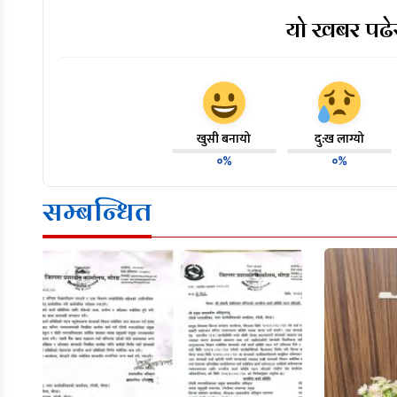
यो खबर पढेर
खुसी बनायो
दु:ख लाग्यो
०%
०%
सम्बन्धित