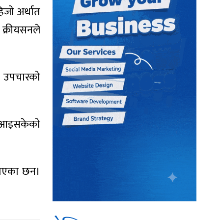
िजो अर्थात
क्रीयसनले
ो। उपचारको
री आइसकेको
ताएका छन।