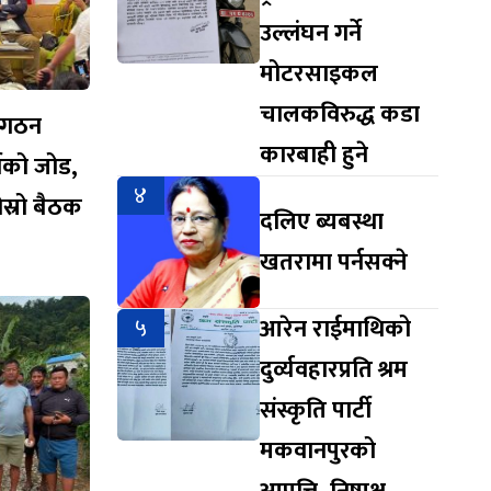
उल्लंघन गर्ने
मोटरसाइकल
चालकविरुद्ध कडा
संगठन
कारबाही हुने
्टीको जोड,
४
स्रो बैठक
दलिए ब्यबस्था
खतरामा पर्नसक्ने
५
आरेन राईमाथिको
दुर्व्यवहारप्रति श्रम
संस्कृति पार्टी
मकवानपुरको