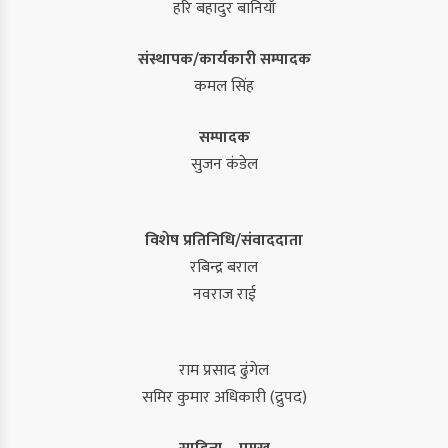
हरि बहादुर बानियाँ
संस्थापक/कार्यकारी सम्पादक
कमल सिंह
सम्पादक
सुजन कंडेल
विशेष प्रतिनिधि/संवाददाता
रबिन्द्र बराल
नवराज राई
राम प्रसाद ढुंगेल
समिर कुमार अधिकारी (द्रुपद)