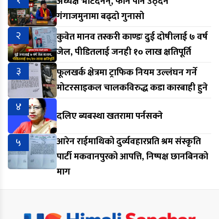
अध्यक्ष भेटिँदैनन्, फोन पनि उठ्दैन’
गंगाजमुनामा बढ्दो गुनासो
२
कुवेत मानव तस्करी काण्डः दुई दोषीलाई ७ वर्ष
जेल, पीडितलाई जनही १० लाख क्षतिपूर्ति
३
फूलखर्क क्षेत्रमा ट्राफिक नियम उल्लंघन गर्ने
मोटरसाइकल चालकविरुद्ध कडा कारबाही हुने
४
दलिए ब्यबस्था खतरामा पर्नसक्ने
५
आरेन राईमाथिको दुर्व्यवहारप्रति श्रम संस्कृति
पार्टी मकवानपुरको आपत्ति, निष्पक्ष छानबिनको
माग