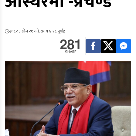
अस्थिरमा -प्रचण्ड
२०८२ असोज २१ गते, समय ४:१८ पूर्वाह्न
281
SHARE