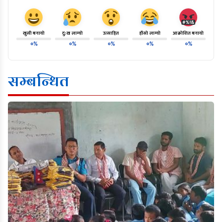
खुसी बनायो
दु:ख लाग्यो
उत्साहित
हाँसो लाग्यो
आक्रोशित बनायो
०%
०%
०%
०%
०%
सम्बन्धित