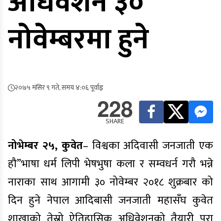
अधिवेशन ३०
नोवेम्बरमा हुने
२०७५ मंसिर ९ गते, समय ४:०६ पूर्वाह्न
228
SHARE
नोभेम्बर २५, कुवेत
– विश्वका अदिवासी जनजाती एक
हौ”भाषा धर्म लिपी भेषभुषा कला र सम्वधर्न गरौ भन्ने
नाराका साथ आगामी ३० नोवेम्बर २०१८ शुक्रबार को
दिन हुने नेपाल आदिबासी जनजाती महासँघ कुवेत
शाखाको तेस्रो ऐतिहासिक अधिवेशनको तैयारी पुरा