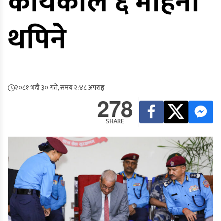
कार्यकाल ६ महिना
थपिने
२०८१ भदौ ३० गते, समय २:४८ अपराह्न
278
SHARE