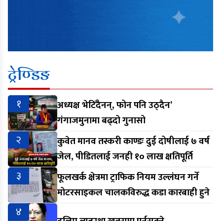
ट्रेण्डिङ
१
अध्यक्ष भेटिँदैनन्, फोन पनि उठ्दैन’
गंगाजमुनामा बढ्दो गुनासो
२
कुवेत मानव तस्करी काण्डः दुई दोषीलाई ७ वर्ष
जेल, पीडितलाई जनही १० लाख क्षतिपूर्ति
३
फूलखर्क क्षेत्रमा ट्राफिक नियम उल्लंघन गर्ने
मोटरसाइकल चालकविरुद्ध कडा कारबाही हुने
४