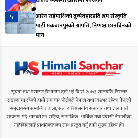
दलिए ब्यबस्था खतरामा पर्नसक्ने
५
आरेन राईमाथिको दुर्व्यवहारप्रति श्रम संस्कृति
पार्टी मकवानपुरको आपत्ति, निष्पक्ष छानबिनको
माग
सूचना तथा प्रसारण विभागमा दर्ता भई बि.सं. २०७३ सालदेखि निरन्तर
सञ्चालनमा रहेको हाम्रो समाचार पोर्टलले नेपाल तथा विश्वभर रहेका नेपाली
समुदायसँग सम्बन्धित ताजा, सत्य र विश्वसनीय समाचार तथा जानकारी
सम्प्रेषण गर्दै आएको छ। राष्ट्रिय, सामाजिक, आर्थिक तथा प्रवासी नेपालीका
गतिविधिलाई प्राथमिकताका साथ प्रस्तुत गर्नु हाम्रो मुख्य उद्देश्य हो।