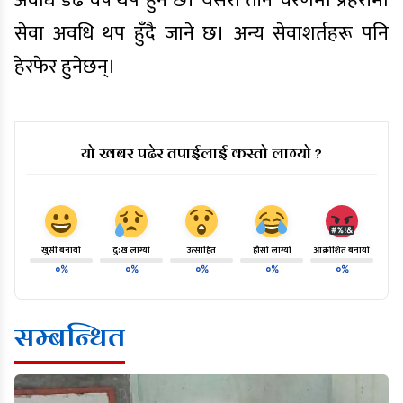
अवधि डेढ वर्ष थप हुने छ। यसरी तीन चरणमा प्रहरीमा
सेवा अवधि थप हुँदै जाने छ। अन्य सेवाशर्तहरू पनि
हेरफेर हुनेछन्।
यो खबर पढेर तपाईलाई कस्तो लाग्यो ?
खुसी बनायो
दु:ख लाग्यो
उत्साहित
हाँसो लाग्यो
आक्रोशित बनायो
०%
०%
०%
०%
०%
सम्बन्धित