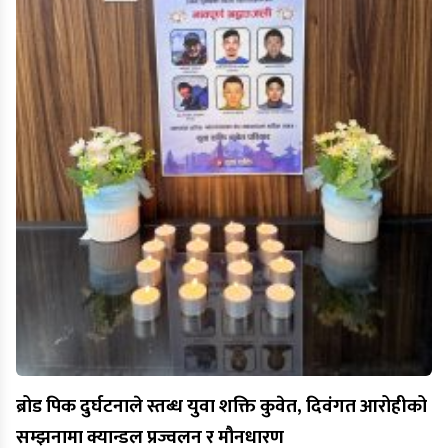
ब्रोड पिक दुर्घटनाले स्तब्ध युवा शक्ति कुवेत, दिवंगत आरोहीको
सम्झनामा क्यान्डल प्रज्वलन र मौनधारण