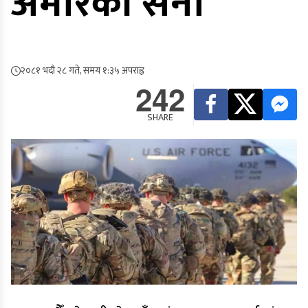
अमेरिकी सेना
२०८१ भदौ २८ गते, समय १:३५ अपराह्न
242
SHARE