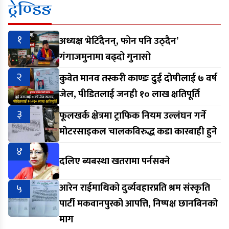
ट्रेण्डिङ
१
अध्यक्ष भेटिँदैनन्, फोन पनि उठ्दैन’
गंगाजमुनामा बढ्दो गुनासो
२
कुवेत मानव तस्करी काण्डः दुई दोषीलाई ७ वर्ष
जेल, पीडितलाई जनही १० लाख क्षतिपूर्ति
३
फूलखर्क क्षेत्रमा ट्राफिक नियम उल्लंघन गर्ने
मोटरसाइकल चालकविरुद्ध कडा कारबाही हुने
४
दलिए ब्यबस्था खतरामा पर्नसक्ने
५
आरेन राईमाथिको दुर्व्यवहारप्रति श्रम संस्कृति
पार्टी मकवानपुरको आपत्ति, निष्पक्ष छानबिनको
माग