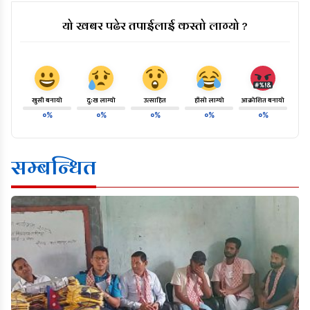
यो खबर पढेर तपाईलाई कस्तो लाग्यो ?
खुसी बनायो
दु:ख लाग्यो
उत्साहित
हाँसो लाग्यो
आक्रोशित बनायो
०%
०%
०%
०%
०%
सम्बन्धित