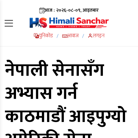
आज : २०२६-०८-०९, आइतबार
युनिकोड
आवाज
लगइन
/
/
नेपाली सेनासँग
अभ्यास गर्न
काठमाडौं आइपुग्यो