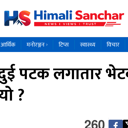
आर्थिक
मनोरञ्जन
टिप्स
स्वास्थ्य
विचार
दुई पटक लगातार भेटवार्
यो ?
260