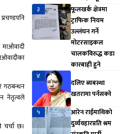
३
फूलखर्क क्षेत्रमा
प्रचण्डपनि
ट्राफिक नियम
उल्लंघन गर्ने
मोटरसाइकल
छि माओवादी
चालकविरुद्ध कडा
 माओवादीका
कारबाही हुने
४
दलिए ब्यबस्था
 र गठबन्धन
खतरामा पर्नसक्ने
 नेतृत्वले
५
आरेन राईमाथिको
दुर्व्यवहारप्रति श्रम
 चर्चा छ।