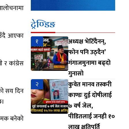
 आलोचनामा
ट्रेण्डिङ
ाउँदै आएका
१
अध्यक्ष भेटिँदैनन्,
फोन पनि उठ्दैन’
गंगाजमुनामा बढ्दो
र कांग्रेस
गुनासो
२
कुवेत मानव तस्करी
को सय दिन
काण्डः दुई दोषीलाई
छ।
७ वर्ष जेल,
पीडितलाई जनही १०
रामक बनेको
लाख क्षतिपूर्ति