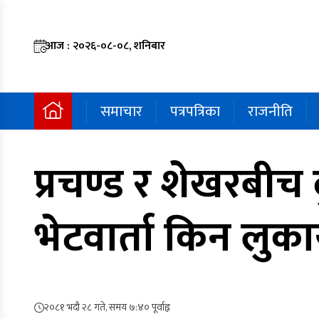
आज : २०२६-०८-०८, शनिबार
समाचार
पत्रपत्रिका
राजनीति
प्रचण्ड र शेखरबीच 
भेटवार्ता किन लुका
२०८१ भदौ २८ गते, समय ७:४० पूर्वाह्न