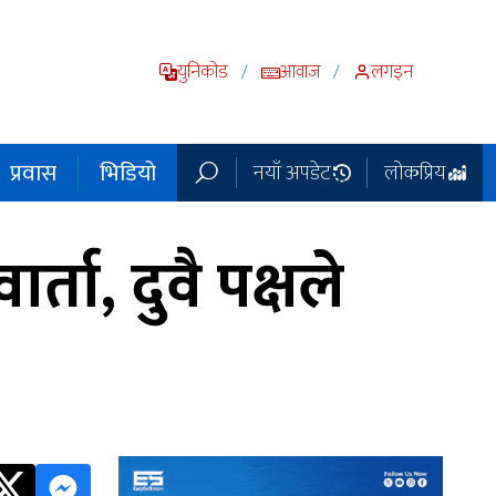
युनिकोड
आवाज
लगइन
/
/
प्रवास
भिडियो
नयाँ अपडेट
लोकप्रिय
ता, दुवै पक्षले