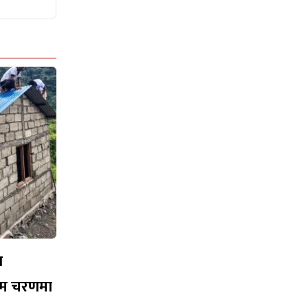
न
तिम चरणमा