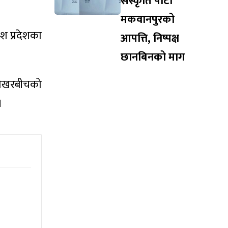
संस्कृति पार्टी
मकवानपुरको
ेश प्रदेशका
आपत्ति, निष्पक्ष
छानबिनको माग
र शेखरबीचको
।