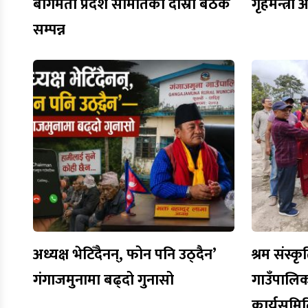
बागमती प्रदेश समितिको दोस्रो बैठक
गृहमन्त्री
सम्पन्न
अध्यक्ष भेटिँदैनन्, फोन पनि उठ्दैन’
श्रम संस्कृ
गंगाजमुनामा बढ्दो गुनासो
गाउँपालि
कार्यसमि