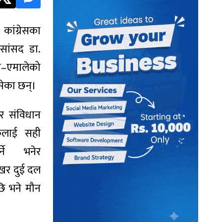
ंग्रेसका
 सांसद डा.
ेस–एमालेको
ेका छन्।
र संविधान
कलाई सही
र्ने भनेर
खर दुई दल
ि भने मौन