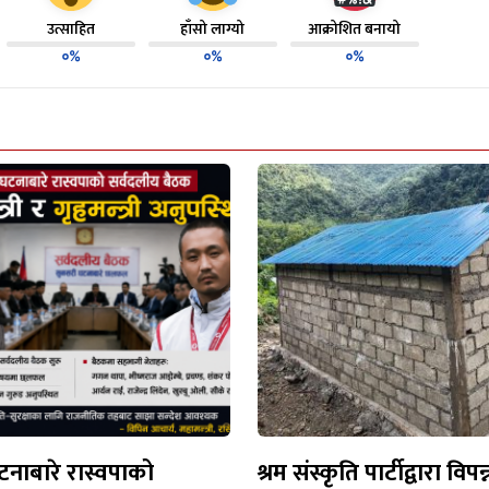
उत्साहित
हाँसो लाग्यो
आक्रोशित बनायो
०%
०%
०%
नाबारे रास्वपाको
श्रम संस्कृति पार्टीद्वारा विपन्