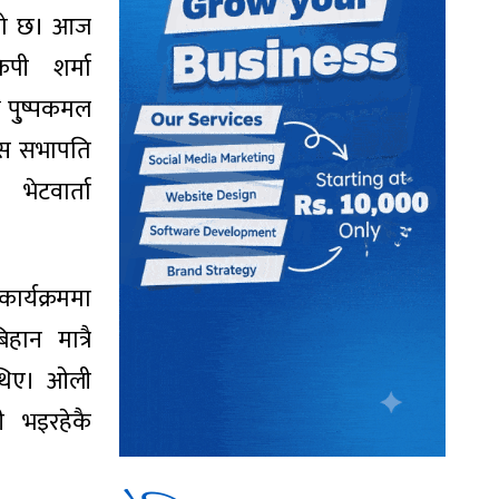
एको छ। आज
केपी शर्मा
 पु्ष्पकमल
्रेस सभापति
भेटवार्ता
कार्यक्रममा
हान मात्रै
 थिए। ओली
ी भइरहेकै