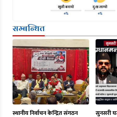
खुसी बनायो
दु:ख लाग्यो
०%
०%
सम्बन्धित
स्थानीय निर्वाचन केन्द्रित संगठन
सुनसरी घट