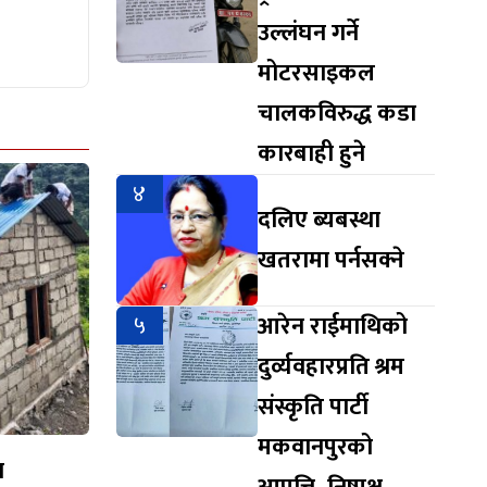
उल्लंघन गर्ने
मोटरसाइकल
चालकविरुद्ध कडा
कारबाही हुने
४
दलिए ब्यबस्था
खतरामा पर्नसक्ने
५
आरेन राईमाथिको
दुर्व्यवहारप्रति श्रम
संस्कृति पार्टी
मकवानपुरको
न