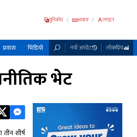
युनिकोड
आवाज
लगइन
/
/
प्रवास
भिडियो
नयाँ अपडेट
लोकप्रिय
ाजनीतिक भेट
 तीन शीर्ष