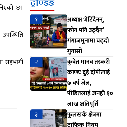
ट्रेण्डिङ
ानिएको छ।
१
अध्यक्ष भेटिँदैनन्,
फोन पनि उठ्दैन’
ो उपस्थिति
गंगाजमुनामा बढ्दो
गुनासो
२
कुवेत मानव तस्करी
मा सहभागी
काण्डः दुई दोषीलाई
७ वर्ष जेल,
पीडितलाई जनही १०
लाख क्षतिपूर्ति
३
फूलखर्क क्षेत्रमा
ट्राफिक नियम