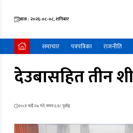
आज : २०२६-०८-०८, शनिबार
समाचार
पत्रपत्रिका
राजनीति
देउबासहित तीन शीर्
२०८१ भदौ २७ गते, समय ६:१८ पूर्वाह्न