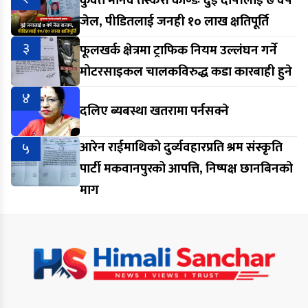
कुवेत मानव तस्करी काण्डः दुई दोषीलाई ७ वर्ष
जेल, पीडितलाई जनही १० लाख क्षतिपूर्ति
३
फूलखर्क क्षेत्रमा ट्राफिक नियम उल्लंघन गर्ने
मोटरसाइकल चालकविरुद्ध कडा कारबाही हुने
४
दलिए ब्यबस्था खतरामा पर्नसक्ने
५
आरेन राईमाथिको दुर्व्यवहारप्रति श्रम संस्कृति
पार्टी मकवानपुरको आपत्ति, निष्पक्ष छानबिनको
माग