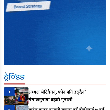
ट्रेण्डिङ
१
अध्यक्ष भेटिँदैनन्, फोन पनि उठ्दैन’
गंगाजमुनामा बढ्दो गुनासो
२