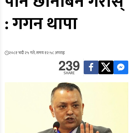
पनि छानबिन गरोस्
: गगन थापा
२०८१ भदौ २५ गते, समय १२:५८ अपराह्न
239
SHARE