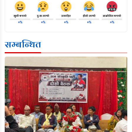
खुसी बनायो
दु:ख लाग्यो
उत्साहित
हाँसो लाग्यो
आक्रोशित बनायो
०%
०%
०%
०%
०%
सम्बन्धित