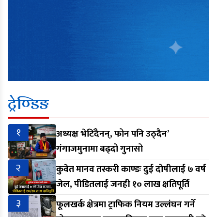
ट्रेण्डिङ
१
अध्यक्ष भेटिँदैनन्, फोन पनि उठ्दैन’
गंगाजमुनामा बढ्दो गुनासो
२
कुवेत मानव तस्करी काण्डः दुई दोषीलाई ७ वर्ष
जेल, पीडितलाई जनही १० लाख क्षतिपूर्ति
३
फूलखर्क क्षेत्रमा ट्राफिक नियम उल्लंघन गर्ने