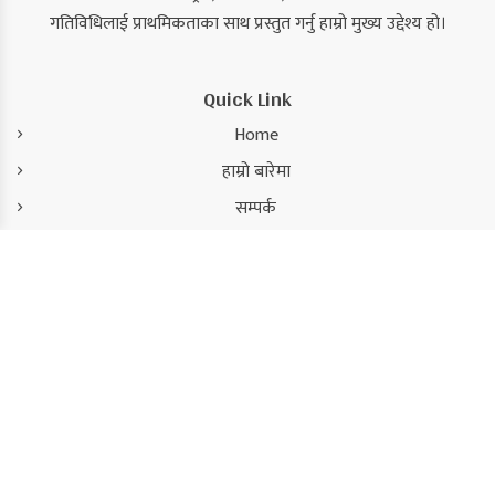
गतिविधिलाई प्राथमिकताका साथ प्रस्तुत गर्नु हाम्रो मुख्य उद्देश्य हो।
Quick Link
Home
हाम्रो बारेमा
सम्पर्क
संस्थापक/अध्यक्ष
हरि बहादुर बानियाँ
संस्थापक/कार्यकारी सम्पादक
कमल सिंह
सम्पादक
सुजन कंडेल