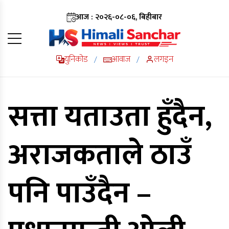
आज : २०२६-०८-०६, बिहीबार
युनिकोड
आवाज
लगइन
/
/
सत्ता यताउता हुँदैन,
अराजकताले ठाउँ
पनि पाउँदैन –