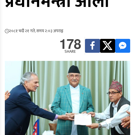
प्रधानमन्त्री ओली
२०८१ भदौ २१ गते, समय २:०३ अपराह्न
178
SHARE