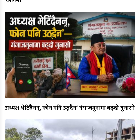
चरणमा
अध्यक्ष भेटिँदैनन्, फोन पनि उठ्दैन’ गंगाजमुनामा बढ्दो गुनासो