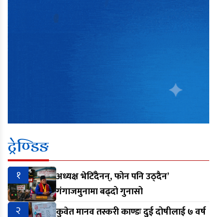
ट्रेण्डिङ
१
अध्यक्ष भेटिँदैनन्, फोन पनि उठ्दैन’
गंगाजमुनामा बढ्दो गुनासो
२
कुवेत मानव तस्करी काण्डः दुई दोषीलाई ७ वर्ष