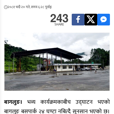
२०८१ भदौ २० गते, समय ६:२८ पूर्वाह्न
243
SHARE
बागलुङ।
भव्य कार्यक्रमकाबीच उद्घाटन भएको
बागलुङ बसपार्क २४ घण्टा नबित्दै सुनसान भएको छ।