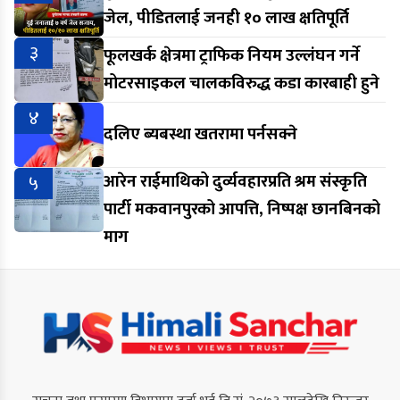
जेल, पीडितलाई जनही १० लाख क्षतिपूर्ति
३
फूलखर्क क्षेत्रमा ट्राफिक नियम उल्लंघन गर्ने
मोटरसाइकल चालकविरुद्ध कडा कारबाही हुने
४
दलिए ब्यबस्था खतरामा पर्नसक्ने
५
आरेन राईमाथिको दुर्व्यवहारप्रति श्रम संस्कृति
पार्टी मकवानपुरको आपत्ति, निष्पक्ष छानबिनको
माग