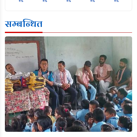
०%
०%
०%
०%
०%
सम्बन्धित