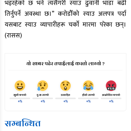
भइरहेको छ भने त्यसैगरी स्याउ ढुवानी भाडा बढी
तिर्नुपर्ने अवस्था छ।” करोडौँको स्याउ अलपत्र पर्दा
यसबाट स्याउ व्यापारीहरू चर्को मारमा परेका छन्।
(रासस)
यो खबर पढेर तपाईलाई कस्तो लाग्यो ?
खुसी बनायो
दु:ख लाग्यो
उत्साहित
हाँसो लाग्यो
आक्रोशित बनायो
०%
०%
०%
०%
०%
सम्बन्धित