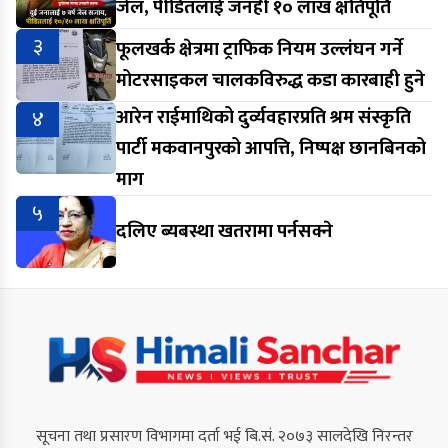
जेल, पीडितलाई जनही १० लाख क्षतिपूर्ति
३
फूलखर्क क्षेत्रमा ट्राफिक नियम उल्लंघन गर्ने
मोटरसाइकल चालकविरुद्ध कडा कारबाही हुने
४
आरेन राईमाथिको दुर्व्यवहारप्रति श्रम संस्कृति
पार्टी मकवानपुरको आपत्ति, निष्पक्ष छानबिनको
माग
५
दलिए ब्यबस्था खतरामा पर्नसक्ने
सूचना तथा प्रसारण विभागमा दर्ता भई बि.सं. २०७३ सालदेखि निरन्तर