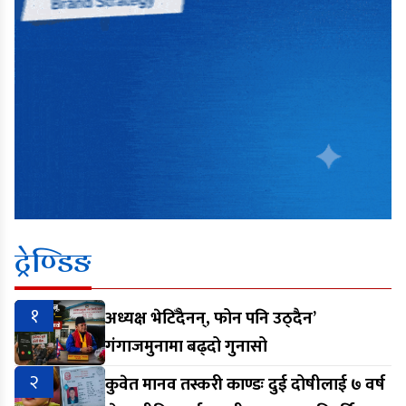
ट्रेण्डिङ
१
अध्यक्ष भेटिँदैनन्, फोन पनि उठ्दैन’
गंगाजमुनामा बढ्दो गुनासो
२
कुवेत मानव तस्करी काण्डः दुई दोषीलाई ७ वर्ष