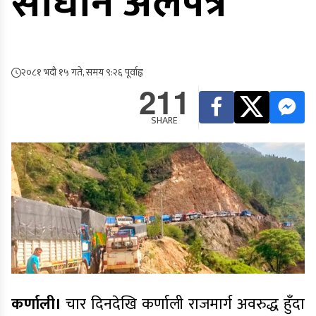
साधान अलपत्र
२०८१ भदौ १५ गते, समय ९:२६ पूर्वाह्न
211
SHARE
कर्णाली।
चार दिनदेखि कर्णाली राजमार्ग अवरुद्ध हुँदा