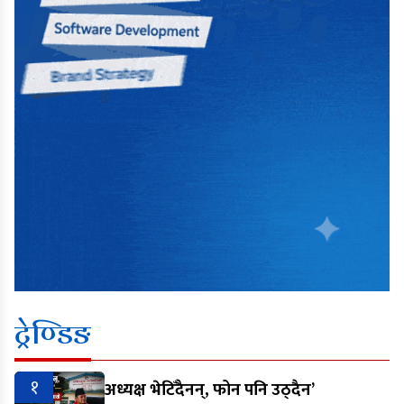
ट्रेण्डिङ
१
अध्यक्ष भेटिँदैनन्, फोन पनि उठ्दैन’