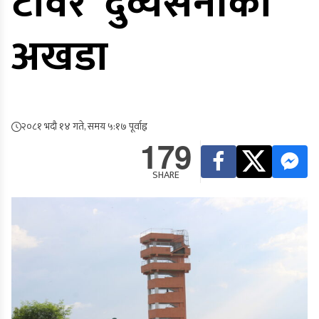
टावर’ दुर्व्यसनीको
अखडा
२०८१ भदौ १४ गते, समय ५:१७ पूर्वाह्न
179
SHARE