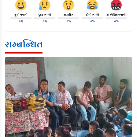
खुसी बनायो
दु:ख लाग्यो
उत्साहित
हाँसो लाग्यो
आक्रोशित बनायो
०%
०%
०%
०%
०%
सम्बन्धित