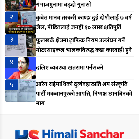
गंगाजमुनामा बढ्दो गुनासो
२
कुवेत मानव तस्करी काण्डः दुई दोषीलाई ७ वर्ष
जेल, पीडितलाई जनही १० लाख क्षतिपूर्ति
३
फूलखर्क क्षेत्रमा ट्राफिक नियम उल्लंघन गर्ने
मोटरसाइकल चालकविरुद्ध कडा कारबाही हुने
४
दलिए ब्यबस्था खतरामा पर्नसक्ने
५
आरेन राईमाथिको दुर्व्यवहारप्रति श्रम संस्कृति
पार्टी मकवानपुरको आपत्ति, निष्पक्ष छानबिनको
माग