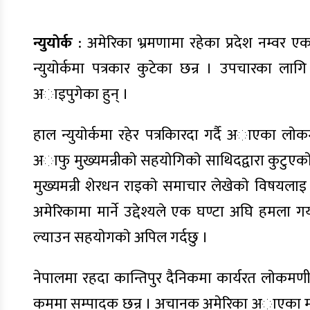
न्युयाेर्क
: अमेरिका भ्रमणामा रहेका प्रदेश नम्वर 
न्युयाेर्कमा पत्रकार कुटेका छन्र । उपचारका ल
अाइपुगेका हुन् ।
हाल न्युयाेर्कमा रहेर पत्रकािरदा गर्दै अाएका 
अाफु मुख्यमन्रीकाे सहयाेगिकाे साथिदद्वारा कुटुएकाे
मुख्यमन्री शेरधन राइकाे समाचार लेखेकाे विषयला
अमेरिकामा मार्ने उद्देश्यले एक घण्टा अघि हमला ग
ल्याउन सहयाेगकाे अपिल गर्दछु ।
नेपालमा रहदा कान्तिपुर दैनिकमा कार्यरत लाेक
कममा सम्पादक छन्र । अचानक अमेरिका अाएका मुख