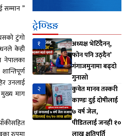
ई सम्मान ”
ट्रेण्डिङ
्यसको टुंगो
१
अध्यक्ष भेटिँदैनन्,
धनले केही
फोन पनि उठ्दैन’
ता नेपालका
गंगाजमुनामा बढ्दो
ान्तिपूर्ण
गुनासो
ाहिर उनलाई
२
कुवेत मानव तस्करी
 मुख्य माग
काण्डः दुई दोषीलाई
७ वर्ष जेल,
पीडितलाई जनही १०
 झाँकीसहित
लाख क्षतिपूर्ति
ुखका रुपमा