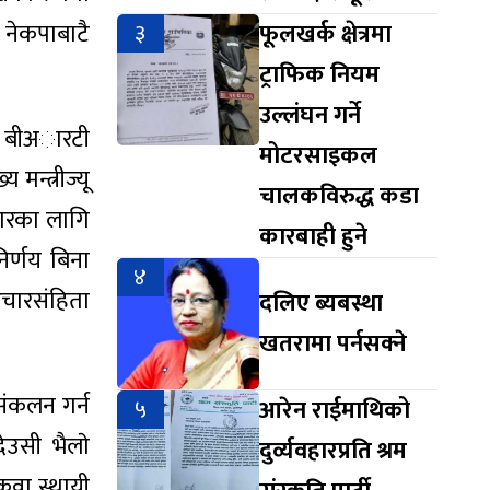
 नेकपाबाटै
३
फूलखर्क क्षेत्रमा
ट्राफिक नियम
उल्लंघन गर्ने
ले बीअारटी
मोटरसाइकल
मन्त्रीज्यू
चालकविरुद्ध कडा
पचारका लागि
कारबाही हुने
निर्णय बिना
४
आचारसंहिता
दलिए ब्यबस्था
खतरामा पर्नसक्ने
संकलन गर्न
५
आरेन राईमाथिको
उसी भैलाे
दुर्व्यवहारप्रति श्रम
ुवा स्थायी