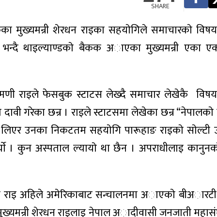
SHARE
एकका मुख्यमन्री शेरधन राइका सहयाेगिले समाचारकाे वि
ागि भन्दै थाइल्याण्डकाे बैकक अाएका मुख्यमन्री एका 
लाेकमणी राइले फेसबुक स्टाटस लेख्दै समाचार लेखेकै वि
 दावी गरेका छन्र । राइले स्टाटसमा लेखेका छन्र “नेपालकाे 
इ लिएर उनका निकटतम सहयाेगि पारूहाङ राइकाे साेल्टी 
र्याे । कुन अस्पताल ल्यायाे था छैन । अपराधीलाइ कानुनक
मणी राइ अहिले अमेरिकाबाट सन्चालनमा अाएकाे बीअारटी
्यमन्री शेरधन राइलाइ नेपाल अादीवासी जनजाती महासं