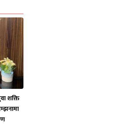
युवा शक्ति
सम्झनामा
ारण