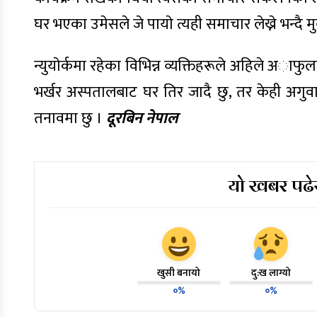
घर भएका उमेसले जे पायाे त्यही समाचार लेख्ने भन्दै म
न्युयाेर्कमा रहेका विभिन्न व्यक्तिहरूले अहिले अाफ
भर्खर अस्पतालबाट घर तिर जादै छु, तर केही अग
तनावमा छु ।
दूरबिन नेपाल
यो खबर पढेर
खुसी बनायो
दु:ख लाग्यो
०%
०%