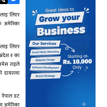
षयलाइ लिएर
एक अमेरिका
षयलाइ लिएर
प्रदेश १ का
उमेस राइले
ाे दायरामा
 नेपाल डट
घ अमेरिका