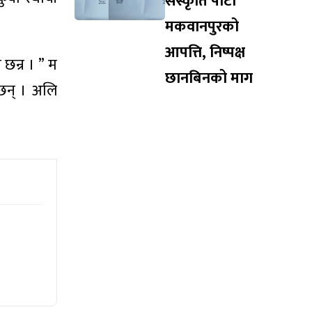
संस्कृति पार्टी
मकवानपुरको
आपत्ति, निष्पक्ष
 छन्र । ” म
छानबिनको माग
छन् । अलि