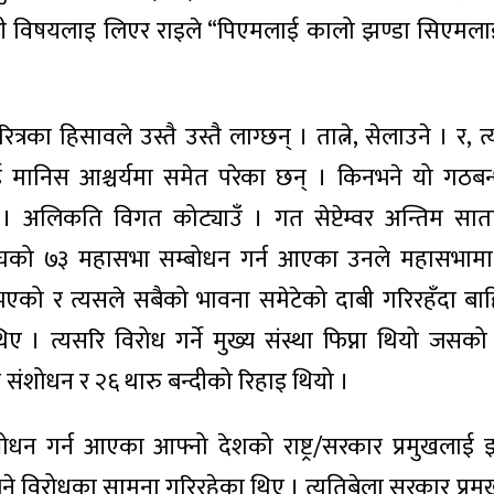
। साेही विषयलाइ लिएर राइले “पिएमलाई कालो झण्डा सिएमला
्रका हिसावले उस्तै उस्तै लाग्छन् । तात्ने, सेलाउने । र, त
ई मानिस आश्चर्यमा समेत परेका छन् । किनभने यो गठबन्
छ । अलिकति विगत कोट्याउँ । गत सेप्टेम्वर अन्तिम सा
्ट्रसंघको ७३ महासभा सम्बोधन गर्न आएका उनले महासभामा श
क भएको र त्यसले सबैको भावना समेटेको दाबी गरिरहँदा ब
थिए । त्यसरि विरोध गर्ने मुख्य संस्था फिप्ना थियो जसको
 संशोधन र २६ थारु बन्दीको रिहाइ थियो ।
्बोधन गर्न आएका आफ्नो देशको राष्ट्र/सरकार प्रमुखलाई
 भने विरोधका सामना गरिरहेका थिए । त्यतिबेला सरकार प्रम