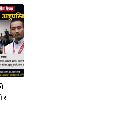
को
ी र