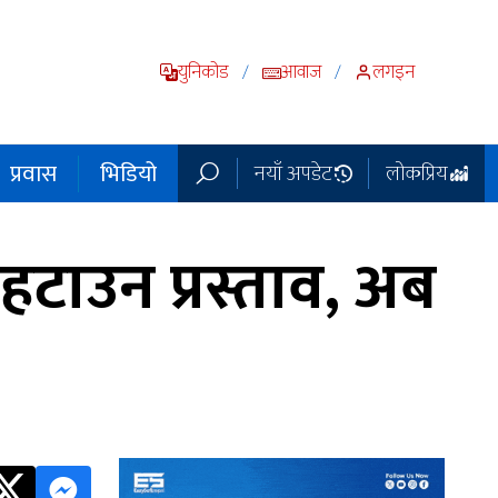
युनिकोड
आवाज
लगइन
/
/
प्रवास
भिडियो
नयाँ अपडेट
लोकप्रिय
हटाउन प्रस्ताव, अब