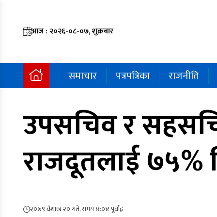
आज : २०२६-०८-०७, शुक्रबार
समाचार
पत्रपत्रिका
राजनीति
उपसचिव र सहसचिवको
राजदूतलाई ७५% ह
२०७९ वैशाख २० गते, समय ४:०४ पूर्वाह्न