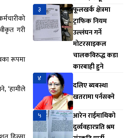
३
फूलखर्क क्षेत्रमा
कर्मचारीको
ट्राफिक नियम
्वीकृत गरी
उल्लंघन गर्ने
मोटरसाइकल
चालकविरुद्ध कडा
वका रूपमा
कारबाही हुने
४
दलिए ब्यबस्था
े, ‘हामीले
खतरामा पर्नसक्ने
५
आरेन राईमाथिको
दुर्व्यवहारप्रति श्रम
िशत हिस्सा