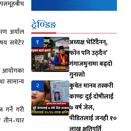
 उपसमूहबीच
ट्रेण्डिङ
्मण अर्याल
१
अध्यक्ष भेटिँदैनन्,
षय समेटेर
फोन पनि उठ्दैन’
गंगाजमुनामा बढ्दो
्जा आयोगका
गुनासो
था सामान्य
२
कुवेत मानव तस्करी
काण्डः दुई दोषीलाई
७ वर्ष जेल,
 गर्ने गरी
पीडितलाई जनही १०
ार तीन–चार
लाख क्षतिपूर्ति