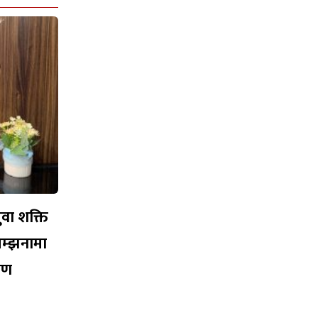
युवा शक्ति
सम्झनामा
ारण