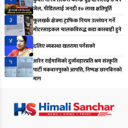
जेल, पीडितलाई जनही १० लाख क्षतिपूर्ति
३
फूलखर्क क्षेत्रमा ट्राफिक नियम उल्लंघन गर्ने
मोटरसाइकल चालकविरुद्ध कडा कारबाही हुने
४
दलिए ब्यबस्था खतरामा पर्नसक्ने
५
आरेन राईमाथिको दुर्व्यवहारप्रति श्रम संस्कृति
पार्टी मकवानपुरको आपत्ति, निष्पक्ष छानबिनको
माग