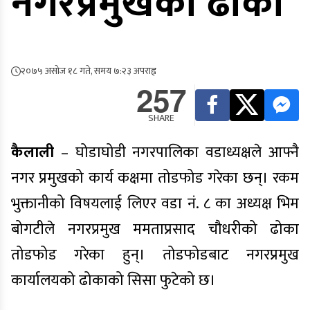
नगरप्रमुखको ढोका
२०७५ असोज १८ गते, समय ७:२३ अपराह्न
257
SHARE
कैलाली
– घोडाघोडी नगरपालिका वडाध्यक्षले आफ्नै
नगर प्रमुखको कार्य कक्षमा तोडफोड गरेका छन्। रकम
भुक्तानीको विषयलाई लिएर वडा नं. ८ का अध्यक्ष भिम
बोगटीले नगरप्रमुख ममताप्रसाद चौधरीको ढोका
तोडफोड गरेका हुन्। तोडफोडबाट नगरप्रमुख
कार्यालयको ढोकाको सिसा फुटेको छ।