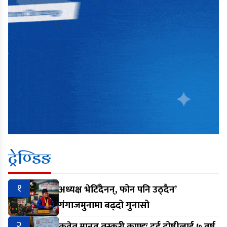
ट्रेण्डिङ
१
अध्यक्ष भेटिँदैनन्, फोन पनि उठ्दैन’
गंगाजमुनामा बढ्दो गुनासो
२
कुवेत मानव तस्करी काण्डः दुई दोषीलाई ७ वर्ष