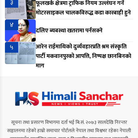
३
फूलखर्क क्षेत्रमा ट्राफिक नियम उल्लंघन गर्ने
मोटरसाइकल चालकविरुद्ध कडा कारबाही हुने
४
दलिए ब्यबस्था खतरामा पर्नसक्ने
५
आरेन राईमाथिको दुर्व्यवहारप्रति श्रम संस्कृति
पार्टी मकवानपुरको आपत्ति, निष्पक्ष छानबिनको
माग
सूचना तथा प्रसारण विभागमा दर्ता भई बि.सं. २०७३ सालदेखि निरन्तर
सञ्चालनमा रहेको हाम्रो समाचार पोर्टलले नेपाल तथा विश्वभर रहेका नेपाली