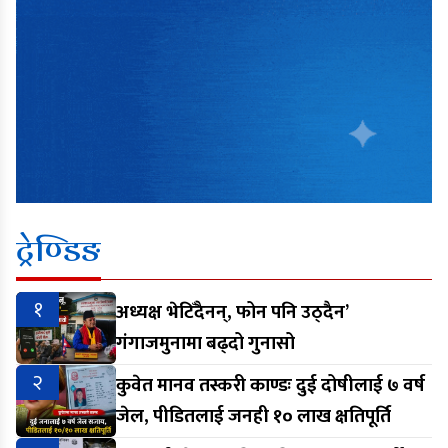
ट्रेण्डिङ
१
अध्यक्ष भेटिँदैनन्, फोन पनि उठ्दैन’
गंगाजमुनामा बढ्दो गुनासो
२
कुवेत मानव तस्करी काण्डः दुई दोषीलाई ७ वर्ष
जेल, पीडितलाई जनही १० लाख क्षतिपूर्ति