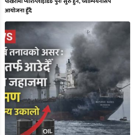
पोखरामा प्याराग्लाइडिङ पुनः सुरु हुने, च्याम्पियनसिप
आयोजना हुँदै