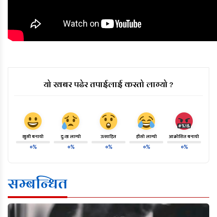
यो खबर पढेर तपाईलाई कस्तो लाग्यो ?
खुसी बनायो
दु:ख लाग्यो
उत्साहित
हाँसो लाग्यो
आक्रोशित बनायो
०%
०%
०%
०%
०%
सम्बन्धित