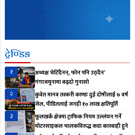
ट्रेण्डिङ
१
अध्यक्ष भेटिँदैनन्, फोन पनि उठ्दैन’
गंगाजमुनामा बढ्दो गुनासो
२
कुवेत मानव तस्करी काण्डः दुई दोषीलाई ७ वर्ष
जेल, पीडितलाई जनही १० लाख क्षतिपूर्ति
३
फूलखर्क क्षेत्रमा ट्राफिक नियम उल्लंघन गर्ने
मोटरसाइकल चालकविरुद्ध कडा कारबाही हुने