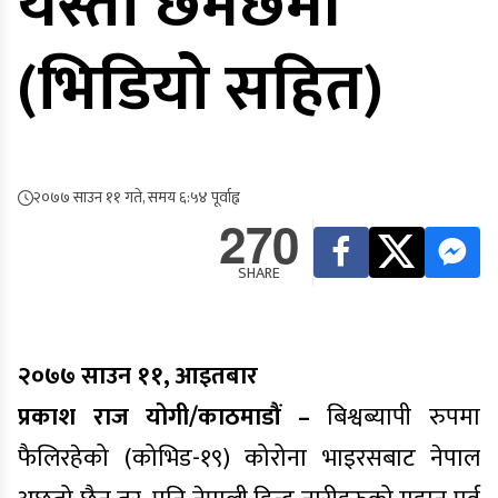
यस्तो छमछमी
(भिडियो सहित)
२०७७ साउन ११ गते, समय ६:५४ पूर्वाह्न
270
SHARE
२०७७ साउन ११, आइतबार
प्रकाश राज योगी/काठमाडौं –
बिश्वब्यापी रुपमा
फैलिरहेको (कोभिड-१९) कोरोना भाइरसबाट नेपाल