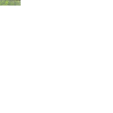
पार्टीको
गठन
विशेष प्रतिनिधि/संवाददाता
राम प्रसाद ढुंगेल