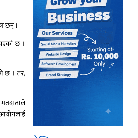
ा छन् ।
ि भएको छ ।
को छ । तर,
ा मतदाताले
चन आयोगलाई