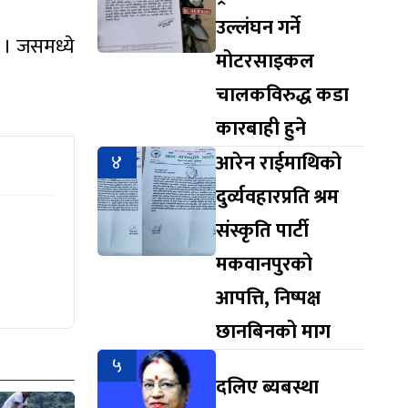
उल्लंघन गर्ने
 । जसमध्ये
मोटरसाइकल
चालकविरुद्ध कडा
कारबाही हुने
४
आरेन राईमाथिको
दुर्व्यवहारप्रति श्रम
संस्कृति पार्टी
मकवानपुरको
आपत्ति, निष्पक्ष
छानबिनको माग
५
दलिए ब्यबस्था