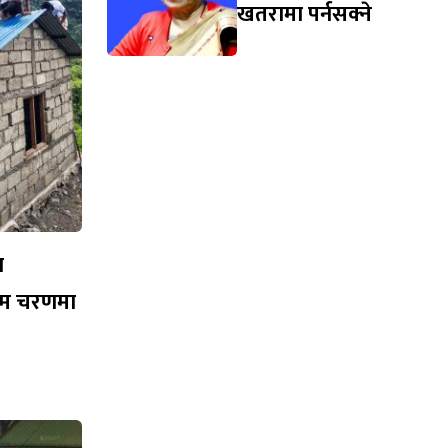
खतरामा पर्नसक्ने
न
तिम चरणमा