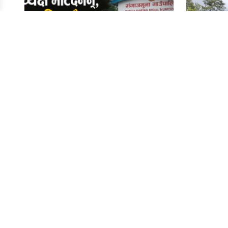
अध्यक्ष भेटिँदैनन्, फोन पनि उठ्दैन’
श्रम संस्कृ
गंगाजमुनामा बढ्दो गुनासो
गाउँपालि
कार्यसमि
Quick Li