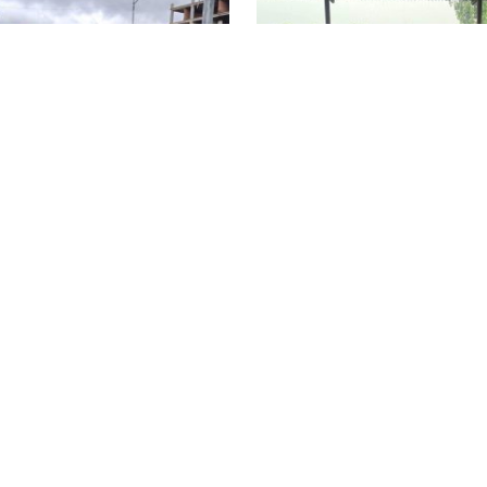
ति पार्टीद्वारा चौंरीदेउराली
हेटौंडा–१५ मा श्रम संस्कृति 
कामा ९ सदस्यीय
१९ सदस्यीय टोल समिति 
ति गठन
nk
संस्थापक/अध्यक्ष