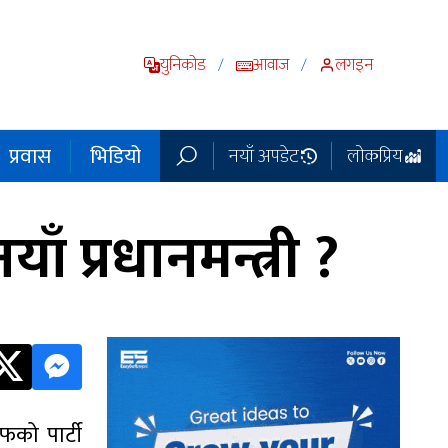
युनिकोड
आवाज
लगइन
/
/
प्रवास
भिडियो
नयाँ अपडेट
लोकप्रिय
 प्रधानमन्त्री ?
फको पार्टी