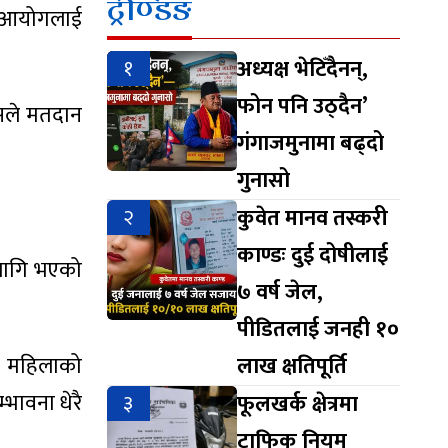
ट्रेण्डिङ
न आयोगलाई
१
अध्यक्ष भेटिँदैनन्,
फोन पनि उठ्दैन’
उसले मतदान
गंगाजमुनामा बढ्दो
गुनासो
२
कुवेत मानव तस्करी
काण्डः दुई दोषीलाई
 लागि भएको
७ वर्ष जेल,
पीडितलाई जनही १०
िट महिलाको
लाख क्षतिपूर्ति
भावना धेरै
३
फूलखर्क क्षेत्रमा
ट्राफिक नियम