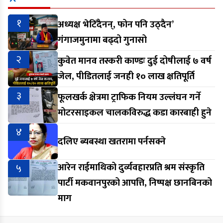
१
अध्यक्ष भेटिँदैनन्, फोन पनि उठ्दैन’
गंगाजमुनामा बढ्दो गुनासो
२
कुवेत मानव तस्करी काण्डः दुई दोषीलाई ७ वर्ष
जेल, पीडितलाई जनही १० लाख क्षतिपूर्ति
३
फूलखर्क क्षेत्रमा ट्राफिक नियम उल्लंघन गर्ने
मोटरसाइकल चालकविरुद्ध कडा कारबाही हुने
४
दलिए ब्यबस्था खतरामा पर्नसक्ने
५
आरेन राईमाथिको दुर्व्यवहारप्रति श्रम संस्कृति
पार्टी मकवानपुरको आपत्ति, निष्पक्ष छानबिनको
माग