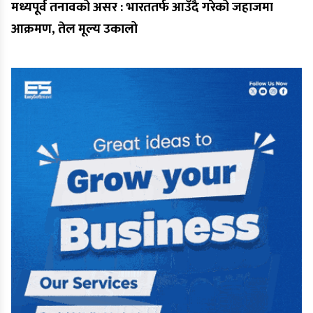
मध्यपूर्व तनावको असर : भारततर्फ आउँदै गरेको जहाजमा
आक्रमण, तेल मूल्य उकालो