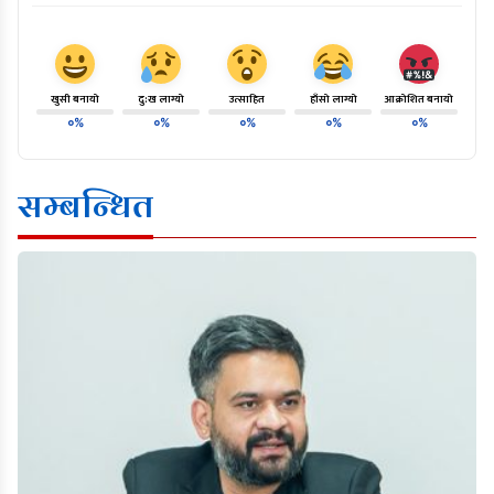
खुसी बनायो
दु:ख लाग्यो
उत्साहित
हाँसो लाग्यो
आक्रोशित बनायो
०%
०%
०%
०%
०%
सम्बन्धित