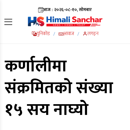
आज : २०२६-०८-१०, सोमबार
युनिकोड
आवाज
लगइन
/
/
कर्णालीमा
संक्रमितको संख्या
१५ सय नाघ्यो