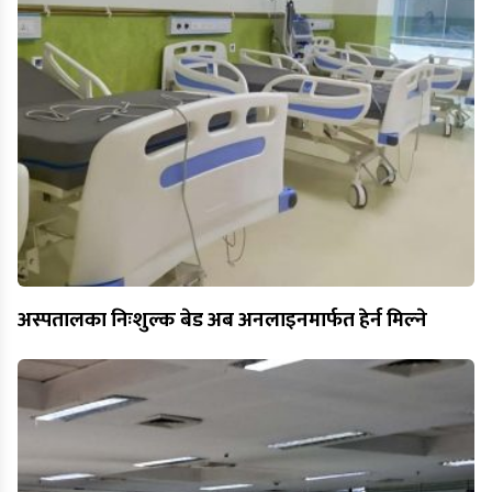
अस्पतालका निःशुल्क बेड अब अनलाइनमार्फत हेर्न मिल्ने