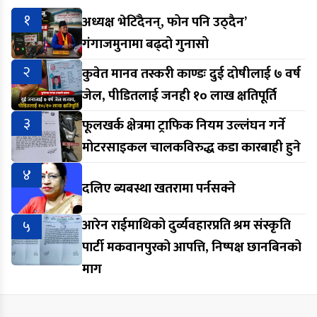
१
अध्यक्ष भेटिँदैनन्, फोन पनि उठ्दैन’
गंगाजमुनामा बढ्दो गुनासो
२
कुवेत मानव तस्करी काण्डः दुई दोषीलाई ७ वर्ष
जेल, पीडितलाई जनही १० लाख क्षतिपूर्ति
३
फूलखर्क क्षेत्रमा ट्राफिक नियम उल्लंघन गर्ने
मोटरसाइकल चालकविरुद्ध कडा कारबाही हुने
४
दलिए ब्यबस्था खतरामा पर्नसक्ने
५
आरेन राईमाथिको दुर्व्यवहारप्रति श्रम संस्कृति
पार्टी मकवानपुरको आपत्ति, निष्पक्ष छानबिनको
माग