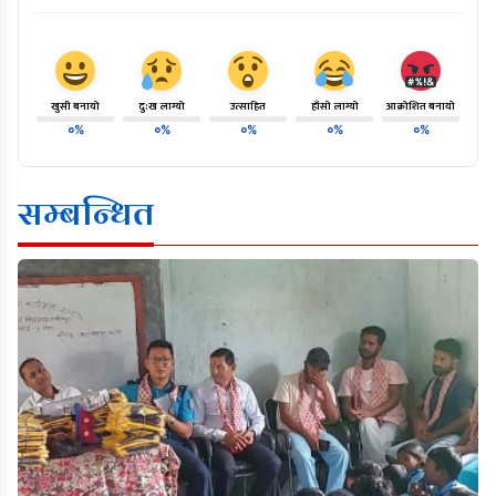
खुसी बनायो
दु:ख लाग्यो
उत्साहित
हाँसो लाग्यो
आक्रोशित बनायो
०%
०%
०%
०%
०%
सम्बन्धित