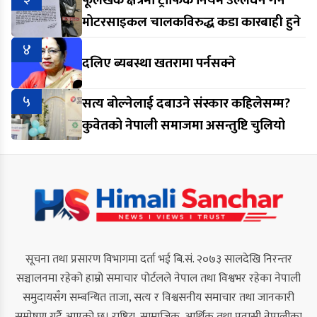
फूलखर्क क्षेत्रमा ट्राफिक नियम उल्लंघन गर्ने
मोटरसाइकल चालकविरुद्ध कडा कारबाही हुने
४
दलिए ब्यबस्था खतरामा पर्नसक्ने
५
सत्य बोल्नेलाई दबाउने संस्कार कहिलेसम्म?
कुवेतको नेपाली समाजमा असन्तुष्टि चुलियो
सूचना तथा प्रसारण विभागमा दर्ता भई बि.सं. २०७३ सालदेखि निरन्तर
सञ्चालनमा रहेको हाम्रो समाचार पोर्टलले नेपाल तथा विश्वभर रहेका नेपाली
समुदायसँग सम्बन्धित ताजा, सत्य र विश्वसनीय समाचार तथा जानकारी
सम्प्रेषण गर्दै आएको छ। राष्ट्रिय, सामाजिक, आर्थिक तथा प्रवासी नेपालीका