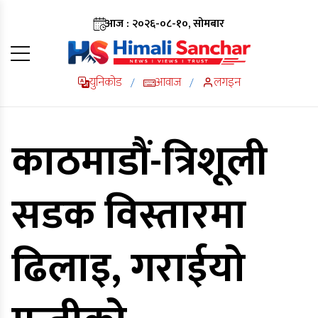
आज : २०२६-०८-१०, सोमबार
युनिकोड
आवाज
लगइन
/
/
काठमाडौं-त्रिशूली
सडक विस्तारमा
ढिलाइ, गराईयो