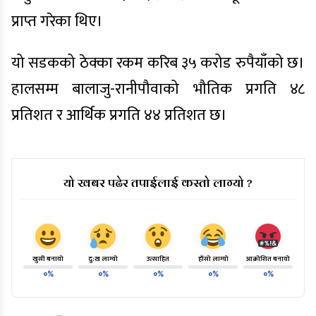
प्राप्त गरेका थिए।
यो सडकको ठेक्का रकम करिब ३५ करोड रुपैयाँको छ।
हालसम्म बालाजु-रानीपौवाको भौतिक प्रगति ४८
प्रतिशत र आर्थिक प्रगति ४४ प्रतिशत छ।
यो खबर पढेर तपाईलाई कस्तो लाग्यो ?
खुसी बनायो
दु:ख लाग्यो
उत्साहित
हाँसो लाग्यो
आक्रोशित बनायो
०%
०%
०%
०%
०%