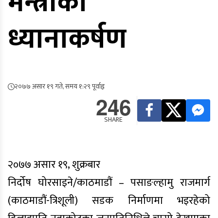
मन्त्रीको
ध्यानाकर्षण
२०७७ असार १९ गते, समय १:२९ पूर्वाह्न
246
SHARE
२०७७ असार १९, शुक्रबार
निर्दोष घोरसाइने/काठमाडौं – पसाङल्हामु राजमार्ग
(काठमाडौं-त्रिशूली) सडक निर्माणमा भइरहेको