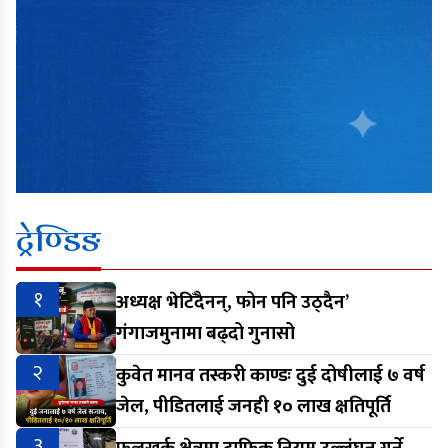
ट्रेण्डिङ
१
अध्यक्ष भेटिँदैनन्, फोन पनि उठ्दैन’
गंगाजमुनामा बढ्दो गुनासो
२
कुवेत मानव तस्करी काण्डः दुई दोषीलाई ७ वर्ष
जेल, पीडितलाई जनही १० लाख क्षतिपूर्ति
३