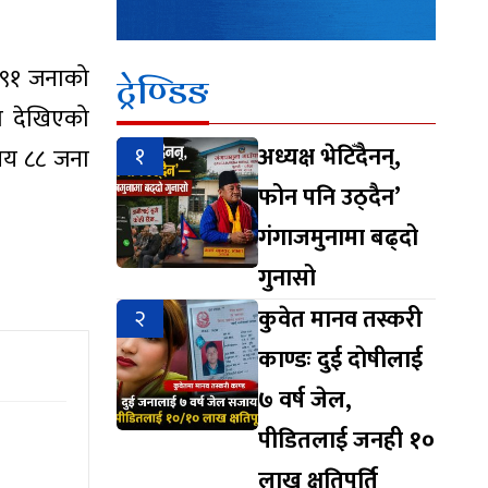
 ९१ जनाको
ट्रेण्डिङ
ण देखिएको
१
अध्यक्ष भेटिँदैनन्,
 सय ८८ जना
फोन पनि उठ्दैन’
गंगाजमुनामा बढ्दो
गुनासो
२
कुवेत मानव तस्करी
काण्डः दुई दोषीलाई
७ वर्ष जेल,
पीडितलाई जनही १०
लाख क्षतिपूर्ति