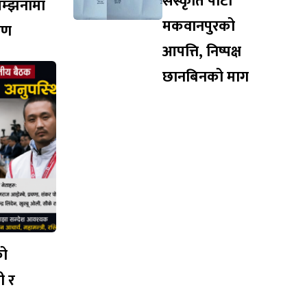
संस्कृति पार्टी
सम्झनामा
मकवानपुरको
ारण
आपत्ति, निष्पक्ष
छानबिनको माग
को
ी र