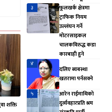
३
फूलखर्क क्षेत्रमा
ट्राफिक नियम
उल्लंघन गर्ने
मोटरसाइकल
चालकविरुद्ध कडा
कारबाही हुने
४
दलिए ब्यबस्था
खतरामा पर्नसक्ने
५
आरेन राईमाथिको
दुर्व्यवहारप्रति श्रम
युवा शक्ति