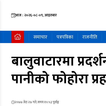
आज : २०२६-०८-०९, आइतबार
समाचार
पत्रपत्रिका
राजनीति
बालुवाटारमा प्रदर्शन
पानीको फोहोरा प्रह
२०७७ जेठ २७ गते, समय १०:५३ पूर्वाह्न