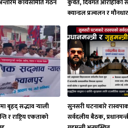
अन्तरिम कार्यसमिति गठन
कुवेत, दिवंगत आरोहीको 
क्यान्डल प्रज्वलन र मौनध
 बृहद् सद्भाव र्‍याली
सुनसरी घटनाबारे रास्वपा
न्ति र राष्ट्रिय एकताको
सर्वदलीय बैठक, प्रधानमन्त्र
वाह
गृहमन्त्री अनुपस्थित