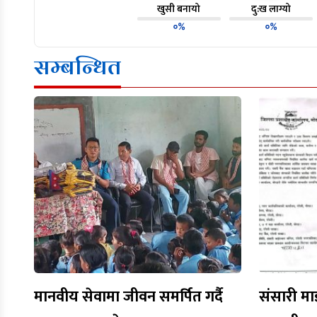
खुसी बनायो
दु:ख लाग्यो
०%
०%
सम्बन्धित
मानवीय सेवामा जीवन समर्पित गर्दै
संसारी मा