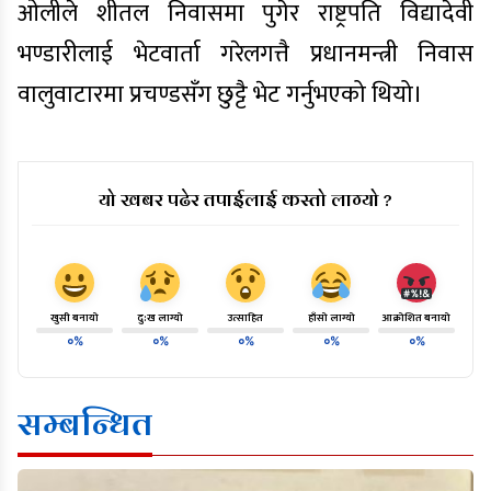
ओलीले शीतल निवासमा पुगेर राष्ट्रपति विद्यादेवी
भण्डारीलाई भेटवार्ता गरेलगत्तै प्रधानमन्त्री निवास
वालुवाटारमा प्रचण्डसँग छुट्टै भेट गर्नुभएको थियो।
यो खबर पढेर तपाईलाई कस्तो लाग्यो ?
खुसी बनायो
दु:ख लाग्यो
उत्साहित
हाँसो लाग्यो
आक्रोशित बनायो
०%
०%
०%
०%
०%
सम्बन्धित