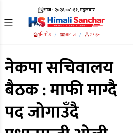
आज : २०२६-०८-११, मङ्गलबार
युनिकोड
आवाज
लगइन
/
/
नेकपा सचिवालय
बैठक : माफी माग्दै
पद जोगाउँदै