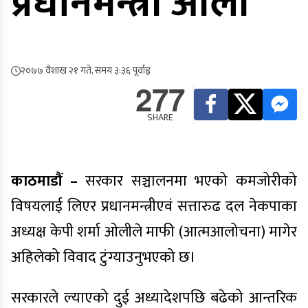
प्रधानमन्त्री ओली
२०७७ वैशाख २१ गते, समय ३:३६ पूर्वाह्न
277
SHARE
काठमाडौं –
सरकार सञ्चालनमा भएको कमजोरीको
विषयलाई लिएर प्रधानमन्त्रीएवं सत्तारुढ दल नेकपाका
अध्यक्ष केपी शर्मा ओलीले माफी (आत्मआलोचना) मागेर
अहिलेको विवाद टुंग्याउनुभएको छ।
सरकारले ल्याएको दुई अध्यादेशपछि बढेको आन्तरिक