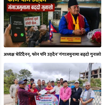
अध्यक्ष भेटिँदैनन्, फोन पनि उठ्दैन’ गंगाजमुनामा बढ्दो गुनासो