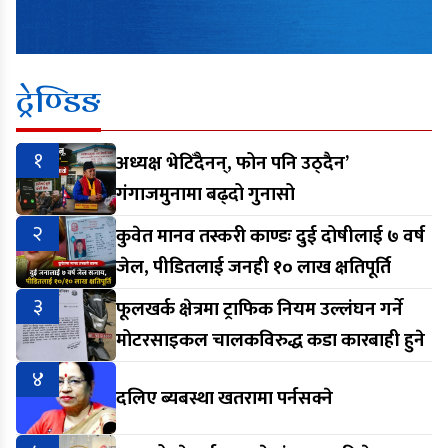
ट्रेण्डिङ
१
अध्यक्ष भेटिँदैनन्, फोन पनि उठ्दैन’
गंगाजमुनामा बढ्दो गुनासो
२
कुवेत मानव तस्करी काण्डः दुई दोषीलाई ७ वर्ष
जेल, पीडितलाई जनही १० लाख क्षतिपूर्ति
३
फूलखर्क क्षेत्रमा ट्राफिक नियम उल्लंघन गर्ने
मोटरसाइकल चालकविरुद्ध कडा कारबाही हुने
४
दलिए ब्यबस्था खतरामा पर्नसक्ने