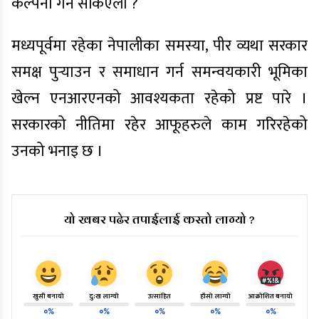
कल्पना गर्न सकिएला ?
मध्यपूर्वमा रहेका नेपालीका समस्या, पीर व्यथा सरकार
समक्ष पुर्‍याउन र समाधान गर्न समन्वयकारी भूमिका
खेल्न एनआरएनको आवश्यकता रहेको प्रष्ट पारे ।
सरकारको नीतिमा रहेर आफूहरुले काम गरिरहेको
उनको भनाइ छ ।
यो खबर पढेर तपाईलाई कस्तो लाग्यो ?
खुसी बनायो
दु:ख लाग्यो
उत्साहित
हाँसो लाग्यो
आक्रोशित बनायो
०%
०%
०%
०%
०%