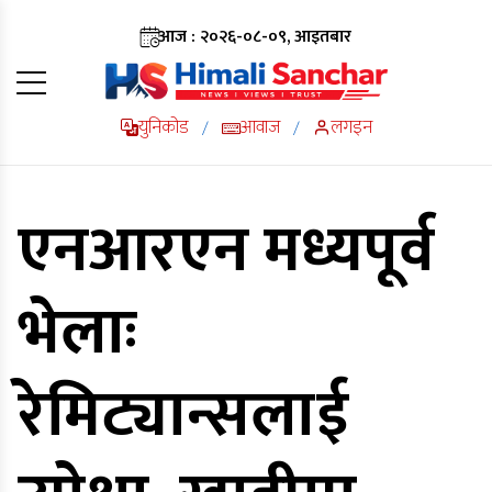
आज : २०२६-०८-०९, आइतबार
युनिकोड
आवाज
लगइन
/
/
एनआरएन मध्यपूर्व
भेलाः
रेमिट्यान्सलाई