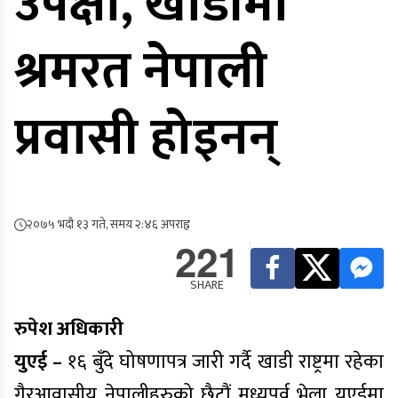
उपेक्षा, खाडीमा
श्रमरत नेपाली
प्रवासी होइनन्
२०७५ भदौ १३ गते, समय २:४६ अपराह्न
221
SHARE
रुपेश अधिकारी
युएई –
१६ बुँदे घोषणापत्र जारी गर्दै खाडी राष्ट्रमा रहेका
गैरआवासीय नेपालीहरुको छैटौं मध्यपूर्व भेला युएईमा