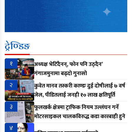
ट्रेण्डिङ
१
अध्यक्ष भेटिँदैनन्, फोन पनि उठ्दैन’
गंगाजमुनामा बढ्दो गुनासो
२
कुवेत मानव तस्करी काण्डः दुई दोषीलाई ७ वर्ष
जेल, पीडितलाई जनही १० लाख क्षतिपूर्ति
३
फूलखर्क क्षेत्रमा ट्राफिक नियम उल्लंघन गर्ने
मोटरसाइकल चालकविरुद्ध कडा कारबाही हुने
४