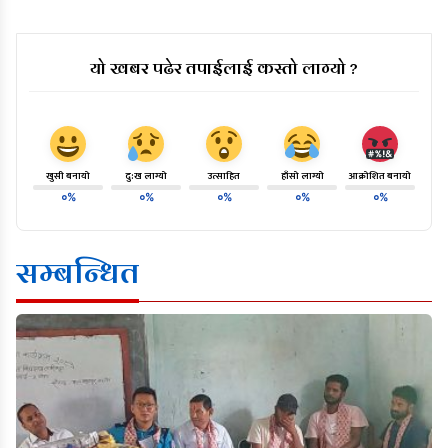
यो खबर पढेर तपाईलाई कस्तो लाग्यो ?
खुसी बनायो
दु:ख लाग्यो
उत्साहित
हाँसो लाग्यो
आक्रोशित बनायो
०%
०%
०%
०%
०%
सम्बन्धित