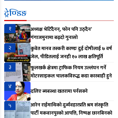
ट्रेण्डिङ
१
अध्यक्ष भेटिँदैनन्, फोन पनि उठ्दैन’
गंगाजमुनामा बढ्दो गुनासो
२
कुवेत मानव तस्करी काण्डः दुई दोषीलाई ७ वर्ष
जेल, पीडितलाई जनही १० लाख क्षतिपूर्ति
३
फूलखर्क क्षेत्रमा ट्राफिक नियम उल्लंघन गर्ने
मोटरसाइकल चालकविरुद्ध कडा कारबाही हुने
४
दलिए ब्यबस्था खतरामा पर्नसक्ने
५
आरेन राईमाथिको दुर्व्यवहारप्रति श्रम संस्कृति
पार्टी मकवानपुरको आपत्ति, निष्पक्ष छानबिनको