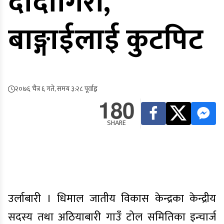
दादागिरी,
बाङ्गाईलाई कुटपिट
२०७६ चैत्र ६ गते, समय ३:२८ पूर्वाह्न
180
SHARE
उर्लाबारी । धिमाल जातीय विकास केन्द्रका केन्द्रीय
सदस्य तथा अठियाबारी गाउँ टोल समितिका इन्चार्ज