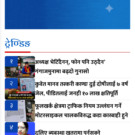
ट्रेण्डिङ
१
अध्यक्ष भेटिँदैनन्, फोन पनि उठ्दैन’
गंगाजमुनामा बढ्दो गुनासो
२
कुवेत मानव तस्करी काण्डः दुई दोषीलाई ७ वर्ष
जेल, पीडितलाई जनही १० लाख क्षतिपूर्ति
३
फूलखर्क क्षेत्रमा ट्राफिक नियम उल्लंघन गर्ने
मोटरसाइकल चालकविरुद्ध कडा कारबाही हुने
४
दलिए ब्यबस्था खतरामा पर्नसक्ने