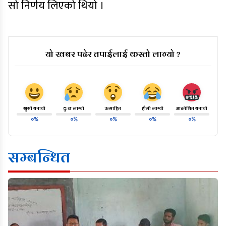
सो निर्णय लिएको थियो ।
यो खबर पढेर तपाईलाई कस्तो लाग्यो ?
खुसी बनायो
दु:ख लाग्यो
उत्साहित
हाँसो लाग्यो
आक्रोशित बनायो
०%
०%
०%
०%
०%
सम्बन्धित