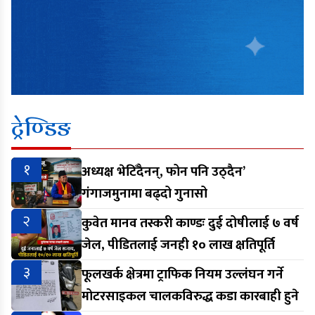
ट्रेण्डिङ
१
अध्यक्ष भेटिँदैनन्, फोन पनि उठ्दैन’
गंगाजमुनामा बढ्दो गुनासो
२
कुवेत मानव तस्करी काण्डः दुई दोषीलाई ७ वर्ष
जेल, पीडितलाई जनही १० लाख क्षतिपूर्ति
३
फूलखर्क क्षेत्रमा ट्राफिक नियम उल्लंघन गर्ने
मोटरसाइकल चालकविरुद्ध कडा कारबाही हुने