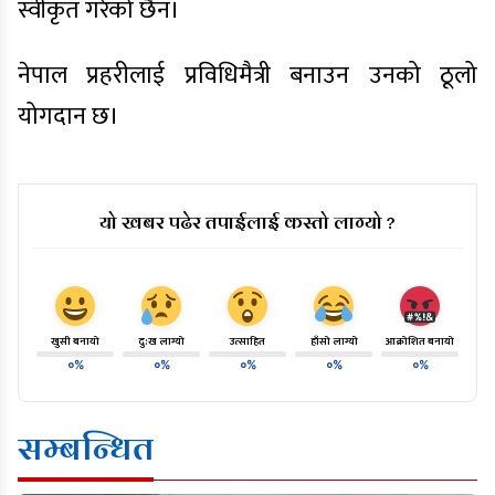
स्वीकृत गरेको छैन।
नेपाल प्रहरीलाई प्रविधिमैत्री बनाउन उनको ठूलो
योगदान छ।
यो खबर पढेर तपाईलाई कस्तो लाग्यो ?
खुसी बनायो
दु:ख लाग्यो
उत्साहित
हाँसो लाग्यो
आक्रोशित बनायो
०%
०%
०%
०%
०%
सम्बन्धित