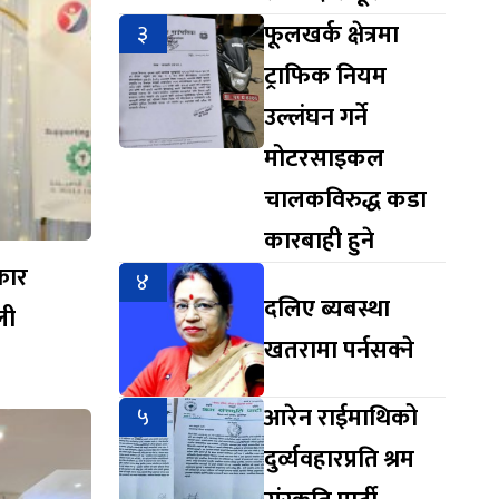
३
फूलखर्क क्षेत्रमा
ट्राफिक नियम
उल्लंघन गर्ने
मोटरसाइकल
चालकविरुद्ध कडा
कारबाही हुने
्कार
४
दलिए ब्यबस्था
ली
खतरामा पर्नसक्ने
५
आरेन राईमाथिको
दुर्व्यवहारप्रति श्रम