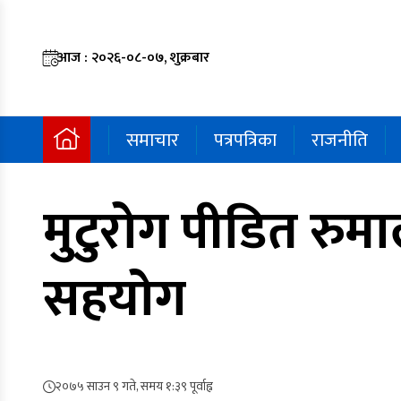
आज : २०२६-०८-०७, शुक्रबार
समाचार
पत्रपत्रिका
राजनीति
मुटुरोग पीडित रुम
सहयोग
२०७५ साउन ९ गते, समय १:३९ पूर्वाह्न