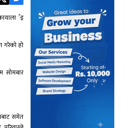
ोकायालार्इ
 गरेको हो
कम सोमबार
ेशबाट समेत
 परिवारले