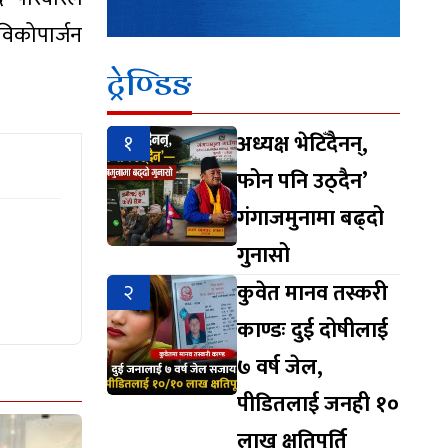
विकोपार्जन
ट्रेण्डिङ
१
अध्यक्ष भेटिँदैनन्,
फोन पनि उठ्दैन’
गंगाजमुनामा बढ्दो
गुनासो
२
कुवेत मानव तस्करी
काण्डः दुई दोषीलाई
७ वर्ष जेल,
पीडितलाई जनही १०
लाख क्षतिपूर्ति