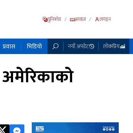
युनिकोड
आवाज
लगइन
/
/
प्रवास
भिडियो
नयाँ अपडेट
लोकप्रिय
ी अमेरिकाको