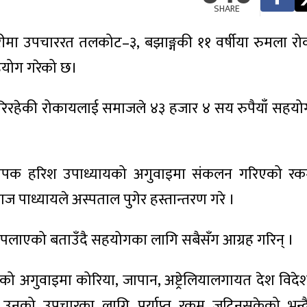
SHARE
वारीमा उपचाररत तलकोट–३, बझाङ्गकी ११ वर्षीया रुमला र
सहयोग गरेको छ।
रिरहेकी रोकायलाई समाजले ४३ हजार ४ सय रुपैयाँ सहयोग
स्थापक हरिश उपाध्यायको अगुवाइमा संकलन गरिएको र
ज पाध्यायले अस्पताल पुगेर हस्तान्तरण गरे ।
शा पलाएको बताउँदै सहयोगका लागि सबैसँग आग्रह गरिन् ।
 अगुवाइमा कोरिया, जापान, अष्ट्रेलियालगायत देश विद
उनको उपचारका लागि पर्याप्त रकम जुटिनसकेको भन्दै