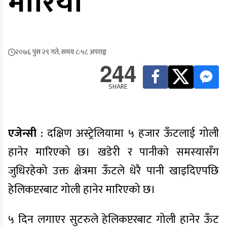
मारियो
२०७६ पुस २९ गते, समय ८:५८ अपराह्न
244
SHARE
एजेन्सी
: दक्षिण अस्ट्रेलियामा ५ हजार ऊँटलाई गोली
हानेर मारिएको छ। खडेरी र पानीको समस्यासँग
जुधिरहेको उक्त क्षेत्रमा ऊँटले धेरै पानी खाइदिएपछि
हेलिकप्टरबाट गोली हानेर मारिएको छ।
५ दिन लगाएर सुटरुले हेलिकप्टरबाट गोली हानेर ऊँट