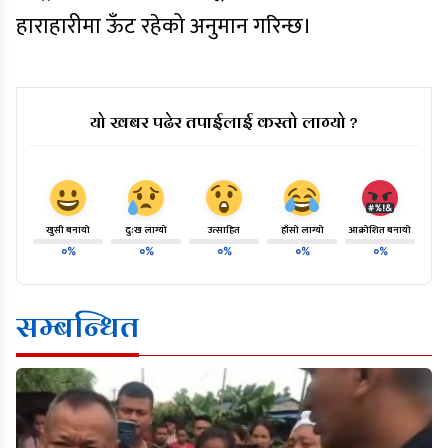
हाराहारीमा ऊँट रहेको अनुमान गरिन्छ।
यो खबर पढेर तपाईलाई कस्तो लाग्यो ?
खुसी बनायो
दु:ख लाग्यो
उत्साहित
हाँसो लाग्यो
आक्रोशित बनायो
०%
०%
०%
०%
०%
सम्बन्धित