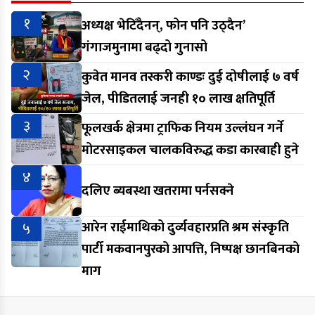
१
अध्यक्ष भेटिँदैनन्, फोन पनि उठ्दैन’
गंगाजमुनामा बढ्दो गुनासो
२
कुवेत मानव तस्करी काण्डः दुई दोषीलाई ७ वर्ष
जेल, पीडितलाई जनही १० लाख क्षतिपूर्ति
३
फूलखर्क क्षेत्रमा ट्राफिक नियम उल्लंघन गर्ने
मोटरसाइकल चालकविरुद्ध कडा कारबाही हुने
४
दलिए ब्यबस्था खतरामा पर्नसक्ने
५
आरेन राईमाथिको दुर्व्यवहारप्रति श्रम संस्कृति
पार्टी मकवानपुरको आपत्ति, निष्पक्ष छानबिनको
माग