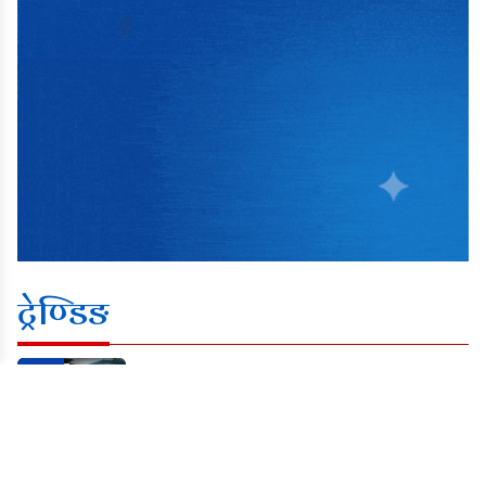
ट्रेण्डिङ
१
अध्यक्ष भेटिँदैनन्, फोन पनि उठ्दैन’
गंगाजमुनामा बढ्दो गुनासो
२
कुवेत मानव तस्करी काण्डः दुई दोषीलाई ७ वर्ष