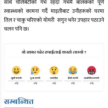
साथै चेलिबेटीको गर्भ रहँदा गर्भमै बालकको पूर्ण
स्वास्थ्यको कामना गर्दै माइतीबाट उनीहरूको घरमा
तिल र चाकु भरिएको योमरी सगुन भनेर उपहार पठाउने
चलन पनि छ।
यो खबर पढेर तपाईलाई कस्तो लाग्यो ?
खुसी बनायो
दु:ख लाग्यो
उत्साहित
हाँसो लाग्यो
आक्रोशित बनायो
०%
०%
०%
०%
०%
सम्बन्धित