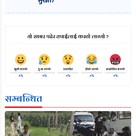
सुर्खेत।
यो खबर पढेर तपाईलाई कस्तो लाग्यो ?
खुसी बनायो
दु:ख लाग्यो
उत्साहित
हाँसो लाग्यो
आक्रोशित बनायो
०%
०%
०%
०%
०%
सम्बन्धित