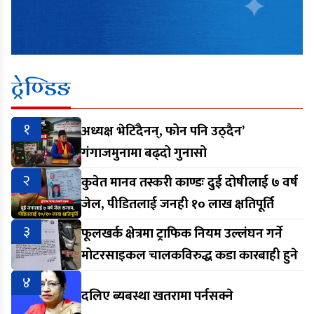
ट्रेण्डिङ
१
अध्यक्ष भेटिँदैनन्, फोन पनि उठ्दैन’
गंगाजमुनामा बढ्दो गुनासो
२
कुवेत मानव तस्करी काण्डः दुई दोषीलाई ७ वर्ष
जेल, पीडितलाई जनही १० लाख क्षतिपूर्ति
३
फूलखर्क क्षेत्रमा ट्राफिक नियम उल्लंघन गर्ने
मोटरसाइकल चालकविरुद्ध कडा कारबाही हुने
४
दलिए ब्यबस्था खतरामा पर्नसक्ने