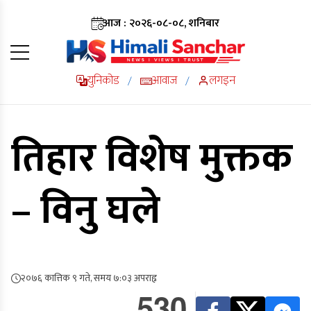
आज : २०२६-०८-०८, शनिबार
युनिकोड
आवाज
लगइन
/
/
तिहार विशेष मुक्तक
– विनु घले
२०७६ कात्तिक ९ गते, समय ७:०३ अपराह्न
530