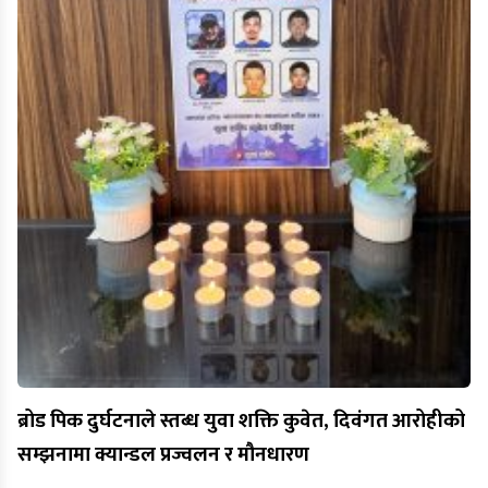
ब्रोड पिक दुर्घटनाले स्तब्ध युवा शक्ति कुवेत, दिवंगत आरोहीको
सम्झनामा क्यान्डल प्रज्वलन र मौनधारण