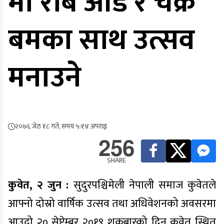
मा रबि ओड र चक्र
बमका साथ उत्सव
मनाउने
२०७६ जेठ १८ गते, समय ५:१४ अपराह्न
256
SHARE
कुवेत, २ जुन :
सुदुरपश्चिमेली नेपाली समाज कुवेतले
आफ्नो दोस्रो वार्षिक उत्सव तथा अधिवेशनको अवसरमा
आउदो २० सेप्टेम्बर २०१९ शुक्रबारको दिन कुवेत स्थित