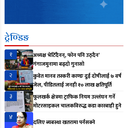
ट्रेण्डिङ
१
अध्यक्ष भेटिँदैनन्, फोन पनि उठ्दैन’
गंगाजमुनामा बढ्दो गुनासो
२
कुवेत मानव तस्करी काण्डः दुई दोषीलाई ७ वर्ष
जेल, पीडितलाई जनही १० लाख क्षतिपूर्ति
३
फूलखर्क क्षेत्रमा ट्राफिक नियम उल्लंघन गर्ने
मोटरसाइकल चालकविरुद्ध कडा कारबाही हुने
४
दलिए ब्यबस्था खतरामा पर्नसक्ने