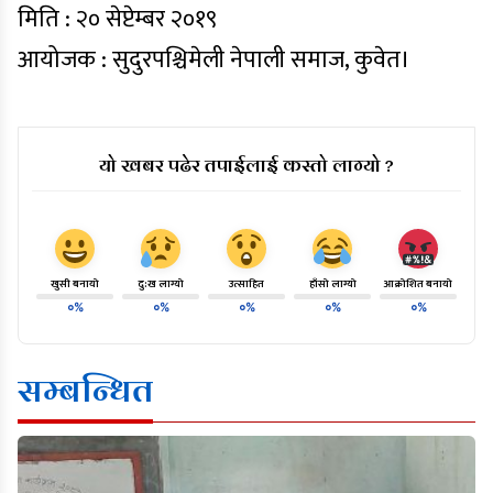
मिति : २० सेप्टेम्बर २०१९
आयोजक : सुदुरपश्चिमेली नेपाली समाज, कुवेत।
यो खबर पढेर तपाईलाई कस्तो लाग्यो ?
खुसी बनायो
दु:ख लाग्यो
उत्साहित
हाँसो लाग्यो
आक्रोशित बनायो
०%
०%
०%
०%
०%
सम्बन्धित