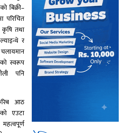
को बिक्री–
पमा परिचित
 कृषि तथा
्याइन्थे र
 चलायमान
को स्वरूप
शैली पनि
ा करिब आठ
िएको एउटा
त्वपूर्ण