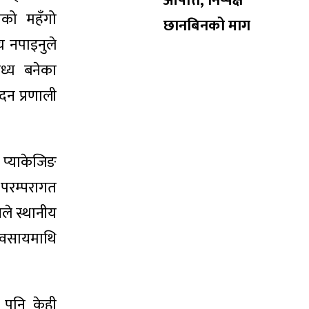
आपत्ति, निष्पक्ष
ाको महँगो
छानबिनको माग
य नपाइनुले
ध्य बनेका
दन प्रणाली
 प्याकेजिङ
परम्परागत
ले स्थानीय
यवसायमाथि
 पनि केही