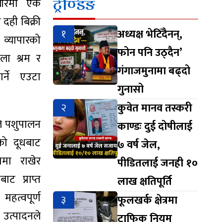
ट्रेण्डिङ
्वीरमा एक
दही बिक्री
१
अध्यक्ष भेटिँदैनन्,
ल व्यापारको
फोन पनि उठ्दैन’
ला श्रम र
गंगाजमुनामा बढ्दो
गर्ने एउटा
गुनासो
२
कुवेत मानव तस्करी
ले पशुपालन
काण्डः दुई दोषीलाई
को दूधबाट
७ वर्ष जेल,
ामा राखेर
पीडितलाई जनही १०
बाट प्राप्त
लाख क्षतिपूर्ति
महत्वपूर्ण
३
फूलखर्क क्षेत्रमा
उत्पादनले
ट्राफिक नियम