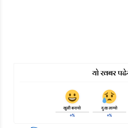
यो खबर पढेर
खुसी बनायो
दु:ख लाग्यो
०%
०%