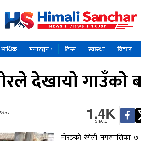
आर्थिक
मनोरञ्जन
टिप्स
स्वास्थ्य
विचार
वीरले देखायो गाउँको 
1.4K
 १२:२६
SHARE
मोरङको रंगेली नगरपालिका–७ स्