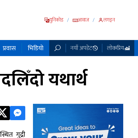
युनिकोड
आवाज
लगइन
/
/
प्रवास
भिडियो
नयाँ अपडेट
लोकप्रिय
बदलिँदो यथार्थ
थित गुद्री