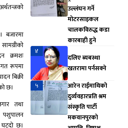
र्थतन्त्रको
उल्लंघन गर्ने
मोटरसाइकल
चालकविरुद्ध कडा
छ। बजारमा
कारबाही हुने
 सामग्रीको
४
दन क्रमशः
दलिए ब्यबस्था
ागत रूपमा
खतरामा पर्नसक्ने
पादन बिक्री
५
आरेन राईमाथिको
ेको छ।
दुर्व्यवहारप्रति श्रम
ोजगार तथा
संस्कृति पार्टी
र पशुपालन
मकवानपुरको
ा घट्दो छ।