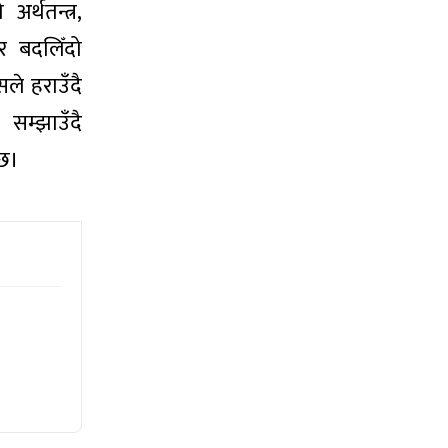
र्थतन्त्र,
 र बदलिँदो
े हराउँदै
म्झाउँदै
ँछ।