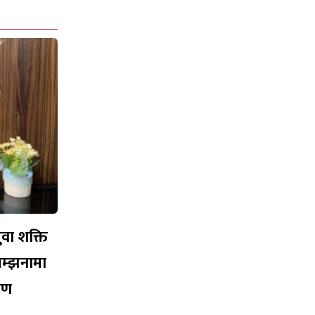
युवा शक्ति
सम्झनामा
ारण