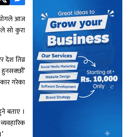
 आयोगले आज
ले सो कुरा
 देश तिव्र
हुनसक्छौं’
्कार गरेका
ुने बताए ।
 व्यवहारिक
।’