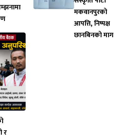
संस्कृति पार्टी
सम्झनामा
मकवानपुरको
ारण
आपत्ति, निष्पक्ष
छानबिनको माग
को
ी र