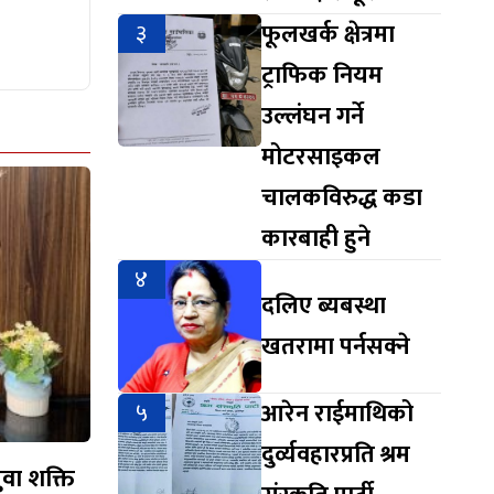
३
फूलखर्क क्षेत्रमा
ट्राफिक नियम
उल्लंघन गर्ने
मोटरसाइकल
चालकविरुद्ध कडा
कारबाही हुने
४
दलिए ब्यबस्था
खतरामा पर्नसक्ने
५
आरेन राईमाथिको
दुर्व्यवहारप्रति श्रम
युवा शक्ति