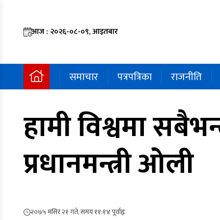
आज : २०२६-०८-०९, आइतबार
समाचार
पत्रपत्रिका
राजनीति
हामी विश्वमा सबैभन्
प्रधानमन्त्री ओली
२०७५ मंसिर २१ गते, समय ११:१४ पूर्वाह्न