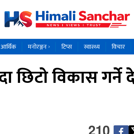
आर्थिक
मनोरञ्जन
टिप्स
स्वास्थ्य
विचार
दा छिटो विकास गर्ने द
210