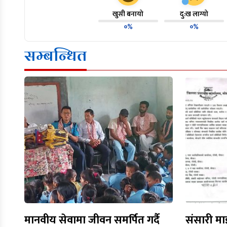
खुसी बनायो
दु:ख लाग्यो
०%
०%
सम्बन्धित
मानवीय सेवामा जीवन समर्पित गर्दै
संसारी मा