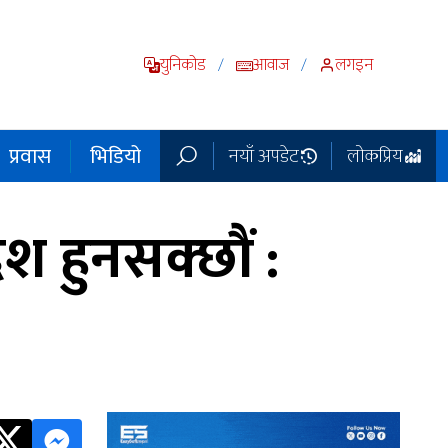
युनिकोड
आवाज
लगइन
/
/
प्रवास
भिडियो
नयाँ अपडेट
लोकप्रिय
ेश हुनसक्छौं :