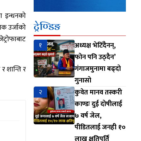
ता इन्धनको
ट्रेण्डिङ
पिक उर्जाको
जेट्रोफाबाट
१
अध्यक्ष भेटिँदैनन्,
’
फोन पनि उठ्दैन’
गंगाजमुनामा बढ्दो
 र शान्ति र
गुनासो
२
कुवेत मानव तस्करी
काण्डः दुई दोषीलाई
७ वर्ष जेल,
पीडितलाई जनही १०
लाख क्षतिपूर्ति