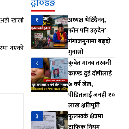
ट्रेण्डिङ
१
अध्यक्ष भेटिँदैनन्,
े अझै खाली
फोन पनि उठ्दैन’
गंगाजमुनामा बढ्दो
कारमा गएको
गुनासो
२
कुवेत मानव तस्करी
काण्डः दुई दोषीलाई
७ वर्ष जेल,
पीडितलाई जनही १०
लाख क्षतिपूर्ति
३
फूलखर्क क्षेत्रमा
ट्राफिक नियम