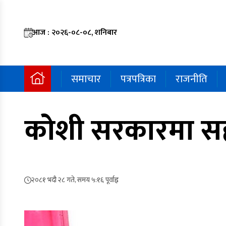
आज : २०२६-०८-०८, शनिबार
समाचार
पत्रपत्रिका
राजनीति
कोशी सरकारमा सहभ
२०८१ भदौ २८ गते, समय ५:१६ पूर्वाह्न