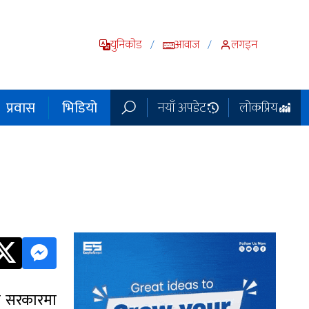
युनिकोड
आवाज
लगइन
/
/
प्रवास
भिडियो
नयाँ अपडेट
लोकप्रिय
श सरकारमा