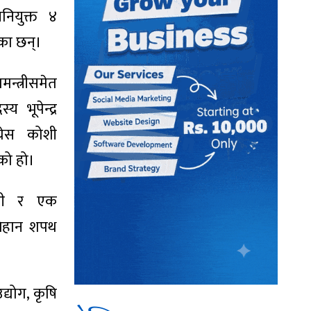
वनियुक्त ४
एका छन्।
न्त्रीसमेत
य भूपेन्द्र
ग्रेस कोशी
को हो।
त्री र एक
र बिहान शपथ
द्योग, कृषि