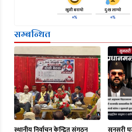
खुसी बनायो
दु:ख लाग्यो
०%
०%
सम्बन्धित
स्थानीय निर्वाचन केन्द्रित संगठन
सुनसरी घट