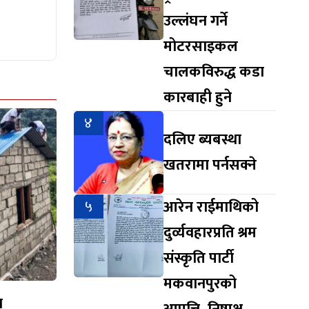
उल्लंघन गर्ने
मोटरसाइकल
चालकविरुद्ध कडा
कारबाही हुने
४
दलिए ब्यबस्था
खतरामा पर्नसक्ने
५
आरेन राईमाथिको
दुर्व्यवहारप्रति श्रम
संस्कृति पार्टी
मकवानपुरको
न