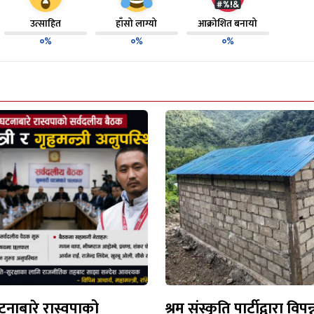
उत्साहित
हाँसो लाग्यो
आक्रोशित बनायो
०%
०%
०%
नाबारे रास्वपाको
श्रम संस्कृति पार्टीद्वारा विपन्