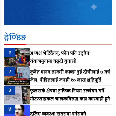
ट्रेण्डिङ
१
अध्यक्ष भेटिँदैनन्, फोन पनि उठ्दैन’
गंगाजमुनामा बढ्दो गुनासो
२
कुवेत मानव तस्करी काण्डः दुई दोषीलाई ७ वर्ष
जेल, पीडितलाई जनही १० लाख क्षतिपूर्ति
३
फूलखर्क क्षेत्रमा ट्राफिक नियम उल्लंघन गर्ने
मोटरसाइकल चालकविरुद्ध कडा कारबाही हुने
४
दलिए ब्यबस्था खतरामा पर्नसक्ने