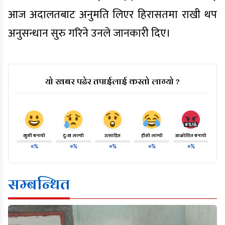
आज अदालतबाट अनुमति लिएर हिरासतमा राखी थप
अनुसन्धान सुरु गरिने उनले जानकारी दिए।
यो खबर पढेर तपाईलाई कस्तो लाग्यो ?
खुसी बनायो
दु:ख लाग्यो
उत्साहित
हाँसो लाग्यो
आक्रोशित बनायो
०%
०%
०%
०%
०%
सम्बन्धित