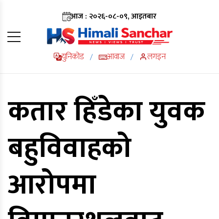
आज : २०२६-०८-०९, आइतबार
युनिकोड
आवाज
लगइन
/
/
कतार हिँडेका युवक
बहुविवाहको
आरोपमा