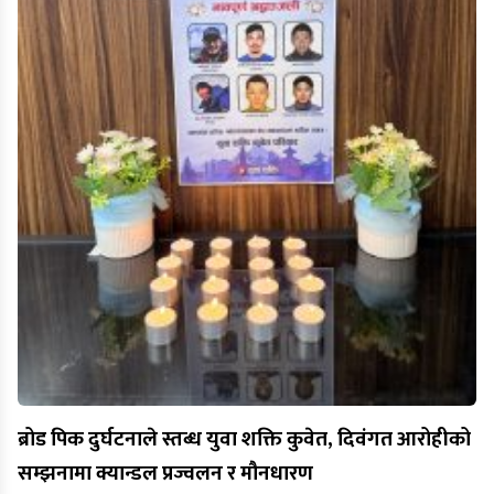
ब्रोड पिक दुर्घटनाले स्तब्ध युवा शक्ति कुवेत, दिवंगत आरोहीको
सम्झनामा क्यान्डल प्रज्वलन र मौनधारण