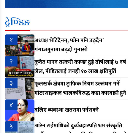
ट्रेण्डिङ
१
अध्यक्ष भेटिँदैनन्, फोन पनि उठ्दैन’
गंगाजमुनामा बढ्दो गुनासो
२
कुवेत मानव तस्करी काण्डः दुई दोषीलाई ७ वर्ष
जेल, पीडितलाई जनही १० लाख क्षतिपूर्ति
३
फूलखर्क क्षेत्रमा ट्राफिक नियम उल्लंघन गर्ने
मोटरसाइकल चालकविरुद्ध कडा कारबाही हुने
४
दलिए ब्यबस्था खतरामा पर्नसक्ने
५
आरेन राईमाथिको दुर्व्यवहारप्रति श्रम संस्कृति