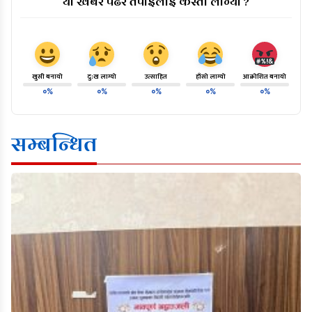
यो खबर पढेर तपाईलाई कस्तो लाग्यो ?
खुसी बनायो
दु:ख लाग्यो
उत्साहित
हाँसो लाग्यो
आक्रोशित बनायो
०%
०%
०%
०%
०%
सम्बन्धित