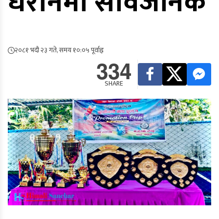
धरानमा सार्वजनिक
२०८१ भदौ २३ गते, समय १०:०५ पूर्वाह्न
334
SHARE