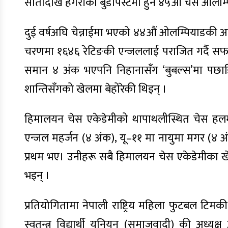
सातादेखि हंगेरीको बुडापेस्टमा हुने ४५औं चेस ओलम्प
दुई वर्षअघि चेन्नाईमा भएको ४४औं ओलम्पियाडकी अनु
चरणमा १६४६ रेटिङकी एन्जललाई पराजित गर्दै सफलत
समान ४ अंक भएपनि निहानासँग ‘बुबल्स’मा पछाडि 
शान्तिसँगको खेलमा बेहोरेकी थिइन् ।
हिमालयन चेस एकेडेमीको थापाथलीस्थित चेस हलमा 
एन्जल महर्जन (४ अंक), यू–११ मा नायुमा मगर (४ अंक)
प्रथम भए। उनीहरू सबै हिमालयन चेस एकेडेमीका खेला
भइन् ।
प्रतियोगितामा नेपाली राष्ट्रिय महिला फुटबल टिमकी
स्वतन्त्र विद्यार्थी युनियन (समाजवादी) की अध्यक्ष 