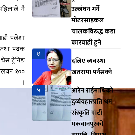
महिलाले नै
उल्लंघन गर्ने
मोटरसाइकल
चालकविरुद्ध कडा
लाडी पलेशा
कारबाही हुने
ार तथा पदक
४
ेस ट्रेनिङ
दलिए ब्यबस्था
मालयन १००
खतरामा पर्नसक्ने
ो ।
५
आरेन राईमाथिको
दुर्व्यवहारप्रति श्रम
संस्कृति पार्टी
मकवानपुरको