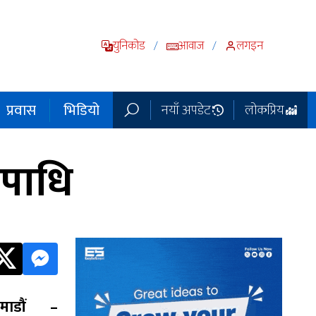
युनिकोड
आवाज
लगइन
/
/
प्रवास
भिडियो
नयाँ अपडेट
लोकप्रिय
उपाधि
ाठमाडौं –