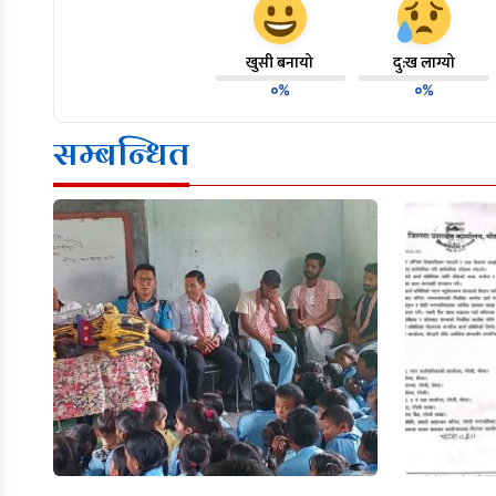
खुसी बनायो
दु:ख लाग्यो
०%
०%
सम्बन्धित