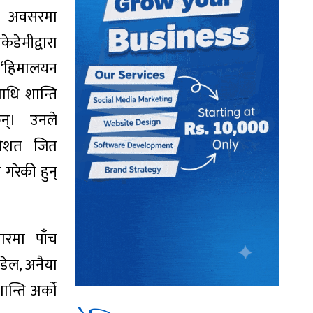
 अवसरमा
मीद्वारा
‘हिमालयन
ाधि शान्ति
न्। उनले
रतिशत जित
 गरेकी हुन्
ारमा पाँच
डेल, अनैया
ान्ति अर्को