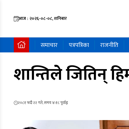
आज : २०२६-०८-०८, शनिबार
समाचार
पत्रपत्रिका
राजनीति
शान्तिले जितिन् 
२०८१ भदौ २२ गते, समय ४:१८ पूर्वाह्न