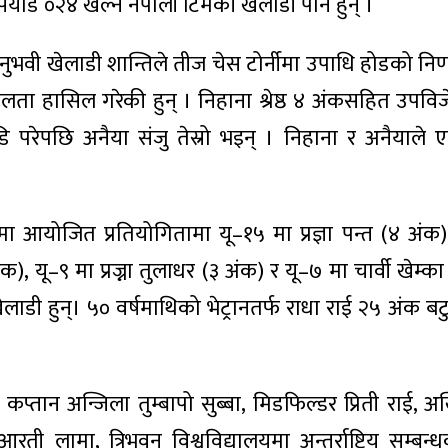
ियाड ०२४ खेल्ने नेपाली टिमकी खेलाडी पनि हुन् ।
भवी खेलाडी शान्तिले तीज चेस टोर्नीमा उपाधि होडको निर्ण
ा हासिल गरेकी हुन् । निहाना श्रेष्ठ ४ अंकसहित उपविज
परेपछि अनैया संजु तेस्रो भइन् । निहाना र अनैयाले ए
आयोजित प्रतियोगितामा यू–१५ मा प्रज्ञा पन्त (४ अंक)
, यू–९ मा प्रज्ना तुलाधर (३ अंक) र यू–७ मा चार्वी खेम्क
डी हुन्। ५० वर्षमाथिको भेट्रानतर्फ राधा राई २५ अंक बटु
 कप्तान अन्जिला तुम्बापो सुब्बा, मिडफिल्डर प्रिती राई, 
आरती लामा, त्रिभुवन विश्वविद्यालयमा अन्तर्राष्ट्रिय सम्बन