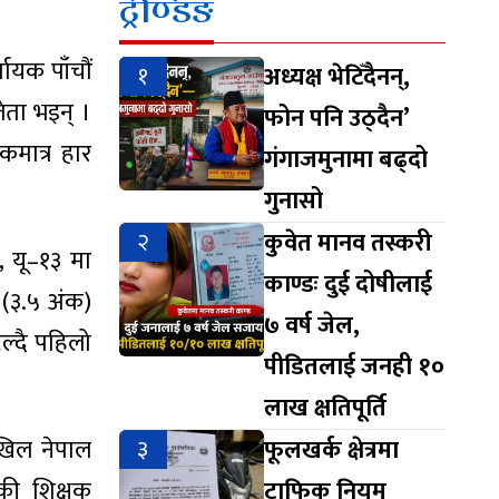
ट्रेण्डिङ
ायक पाँचौं
१
अध्यक्ष भेटिँदैनन्,
ेता भइन् ।
फोन पनि उठ्दैन’
कमात्र हार
गंगाजमुनामा बढ्दो
गुनासो
२
कुवेत मानव तस्करी
, यू–१३ मा
काण्डः दुई दोषीलाई
ा (३.५ अंक)
७ वर्ष जेल,
ल्दै पहिलो
पीडितलाई जनही १०
लाख क्षतिपूर्ति
अखिल नेपाल
३
फूलखर्क क्षेत्रमा
्धकी शिक्षक
ट्राफिक नियम