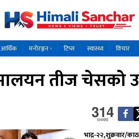
आर्थिक
मनोरञ्जन
टिप्स
स्वास्थ्य
विचार
हिमालयन तीज चेसको 
314
SHARE
भाद्र-२२,शुक्रवार/क