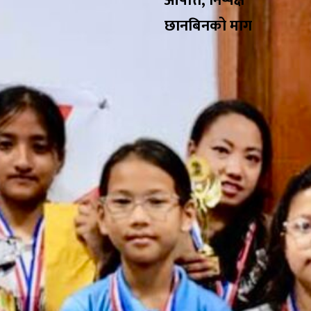
आपत्ति, निष्पक्ष
छानबिनको माग