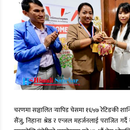
चरणमा सञ्चालित ऱ्यापिड चेसमा १६५७ रेटिङकी शान्त
सैंजु, निहाना श्रेष्ठ र एन्जल महर्जनलाई पराजित गर्