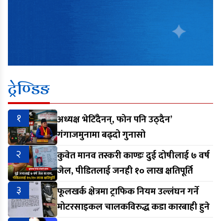
ट्रेण्डिङ
१
अध्यक्ष भेटिँदैनन्, फोन पनि उठ्दैन’
गंगाजमुनामा बढ्दो गुनासो
२
कुवेत मानव तस्करी काण्डः दुई दोषीलाई ७ वर्ष
जेल, पीडितलाई जनही १० लाख क्षतिपूर्ति
३
फूलखर्क क्षेत्रमा ट्राफिक नियम उल्लंघन गर्ने
मोटरसाइकल चालकविरुद्ध कडा कारबाही हुने