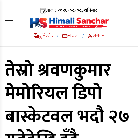
आज : २०२६-०८-०८, शनिबार
युनिकोड
आवाज
लगइन
/
/
तेस्रो श्रवणकुमार
मेमोरियल डिपो
बास्केटवल भदौ २७