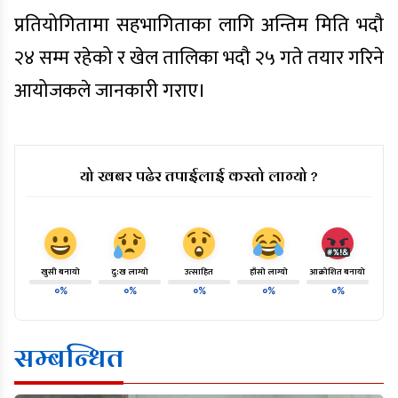
प्रतियोगितामा सहभागिताका लागि अन्तिम मिति भदौ
२४ सम्म रहेको र खेल तालिका भदौ २५ गते तयार गरिने
आयोजकले जानकारी गराए।
यो खबर पढेर तपाईलाई कस्तो लाग्यो ?
खुसी बनायो
दु:ख लाग्यो
उत्साहित
हाँसो लाग्यो
आक्रोशित बनायो
०%
०%
०%
०%
०%
सम्बन्धित