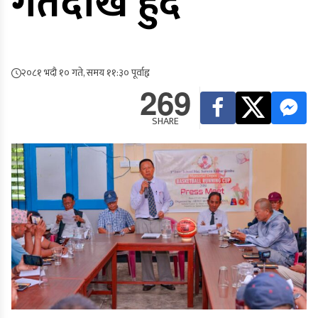
गतेदेखि हुँदै
२०८१ भदौ १० गते, समय ११:३० पूर्वाह्न
269
SHARE