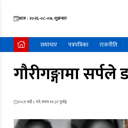
आज : २०२६-०८-०७, शुक्रबार
समाचार
पत्रपत्रिका
राजनीति
गौरीगङ्गामा सर्पले
२०८१ भदौ ८ गते, समय ११:३२ पूर्वाह्न