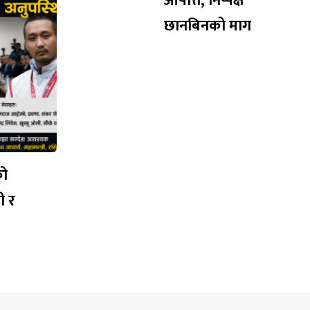
आपत्ति, निष्पक्ष
छानबिनको माग
को
ी र