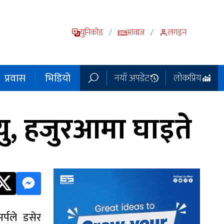
युनिकोड
आवाज
लगइन
/
/
प्रवास
भिडियो
नयाँ अपडेट
लोकप्रिय
्यु, हजुरआमा घाइते
्पले डसेर