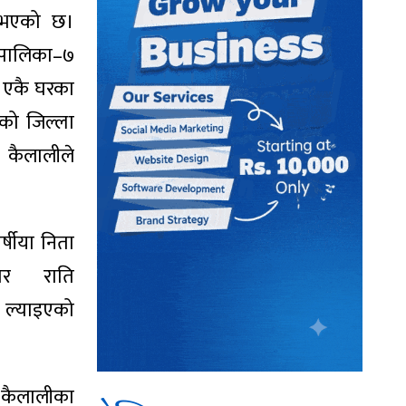
ु भएको छ।
ालिका–७
र एकै घरका
एको जिल्ला
कैलालीले
्षीया निता
बार राति
 ल्याइएको
य कैलालीका