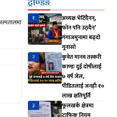
ट्रेण्डिङ
१
अध्यक्ष भेटिँदैनन्,
 अस्पतालमा
फोन पनि उठ्दैन’
गंगाजमुनामा बढ्दो
गुनासो
२
कुवेत मानव तस्करी
काण्डः दुई दोषीलाई
७ वर्ष जेल,
पीडितलाई जनही १०
लाख क्षतिपूर्ति
३
फूलखर्क क्षेत्रमा
ट्राफिक नियम