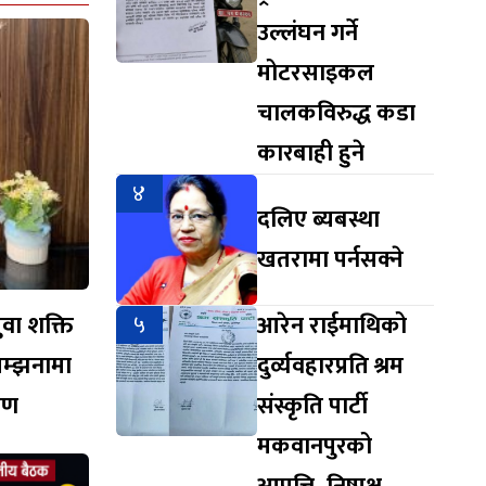
उल्लंघन गर्ने
मोटरसाइकल
चालकविरुद्ध कडा
कारबाही हुने
४
दलिए ब्यबस्था
खतरामा पर्नसक्ने
युवा शक्ति
५
आरेन राईमाथिको
सम्झनामा
दुर्व्यवहारप्रति श्रम
ारण
संस्कृति पार्टी
मकवानपुरको